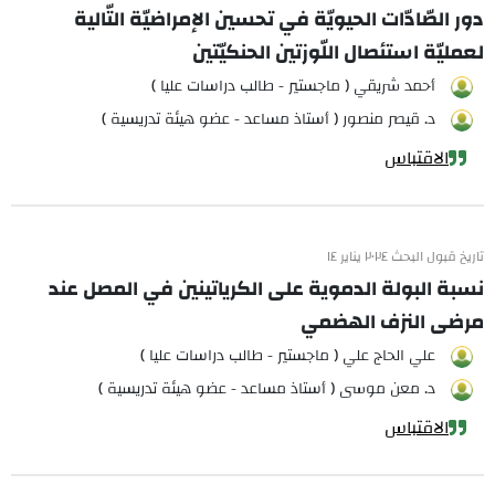
دور الصّادّات الحيويّة في تحسين الإمراضيّة التّالية
لعمليّة استئصال اللّوزتين الحنكيّتين
أحمد شريقي ( ماجستير - طالب دراسات عليا )
د. قيصر منصور ( أستاذ مساعد - عضو هيئة تدريسية )
الاقتباس
تاريخ قبول البحث ٢٠٢٤ يناير ١٤
نسبة البولة الدموية على الكرياتينين في المصل عند
مرضى النزف الهضمي
علي الحاج علي ( ماجستير - طالب دراسات عليا )
د. معن موسى ( أستاذ مساعد - عضو هيئة تدريسية )
الاقتباس