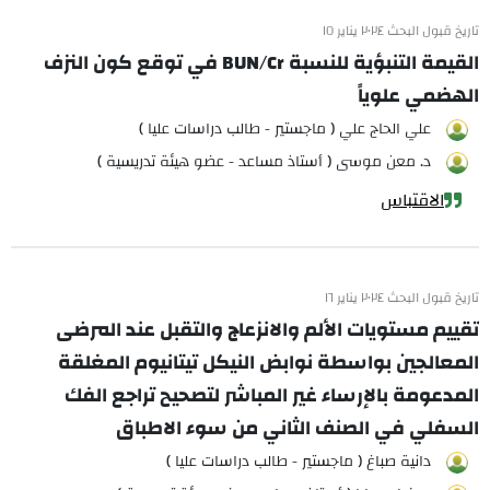
تاريخ قبول البحث ٢٠٢٤ يناير ١٥
القيمة التنبؤية للنسبة BUN/Cr في توقع كون النزف
الهضمي علوياً
علي الحاج علي ( ماجستير - طالب دراسات عليا )
د. معن موسى ( أستاذ مساعد - عضو هيئة تدريسية )
الاقتباس
تاريخ قبول البحث ٢٠٢٤ يناير ١٦
تقييم مستويات الألم والانزعاج والتقبل عند المرضى
المعالجين بواسطة نوابض النيكل تيتانيوم المغلقة
المدعومة بالإرساء غير المباشر لتصحيح تراجع الفك
السفلي في الصنف الثاني من سوء الاطباق
دانية صباغ ( ماجستير - طالب دراسات عليا )