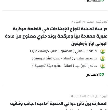
تاريخ قبول البحث ٢٠١٩ أكتوبر ١٠
دراسة تحليلية لتوزع الإجهادات في قاطعة مركزية
علوية معالجة لبياً ومرمّمة بوتد جذري مصنوع من مادة
البولي ايثرايثركيتون
فاطمه سماني ( ماجستير - طالب دراسات عليا )
د. محمد سلطان ( أستاذ - عضو هيئة تدريسية )
د. نصر الدين عيد ( أستاذ - عضو هيئة تدريسية )
الاقتباس
تاريخ قبول البحث ٢٠١٩ أكتوبر ١٣
المقارنة بين تأثير دوالي الخصية أحادية الجانب وثنائية