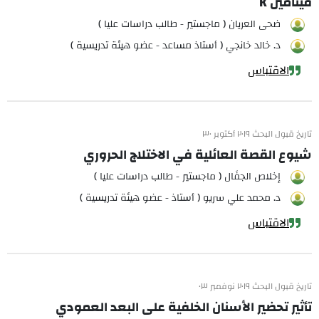
فيتامين K
ضحى العريان ( ماجستير - طالب دراسات عليا )
د. خالد خانجي ( أستاذ مساعد - عضو هيئة تدريسية )
الاقتباس
تاريخ قبول البحث ٢٠١٩ أكتوبر ٣٠
شيوع القصة العائلية في الاختلاج الحروري
إخلاص الجفَال ( ماجستير - طالب دراسات عليا )
د. محمد علي سريو ( أستاذ - عضو هيئة تدريسية )
الاقتباس
تاريخ قبول البحث ٢٠١٩ نوفمبر ٠٣
تأثير تحضير الأسنان الخلفية على البعد العمودي