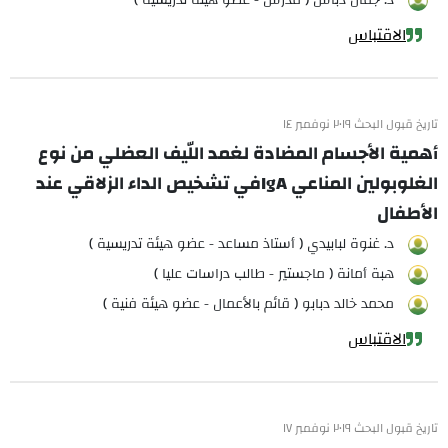
د. جمال دباس ( مدرس - عضو هيئة تدريسية )
الاقتباس
تاريخ قبول البحث ٢٠١٩ نوفمبر ١٤
أهمية الأجسام المضادة لغمد اللّيف العضلي من نوع
الغلوبولين المناعي IgAفي تشخيص الداء الزلاقي عند
الأطفال
د. غنوة لبابيدي ( أستاذ مساعد - عضو هيئة تدريسية )
هبة أمانة ( ماجستير - طالب دراسات عليا )
محمد خالد دبابو ( قائم بالأعمال - عضو هيئة فنية )
الاقتباس
تاريخ قبول البحث ٢٠١٩ نوفمبر ١٧