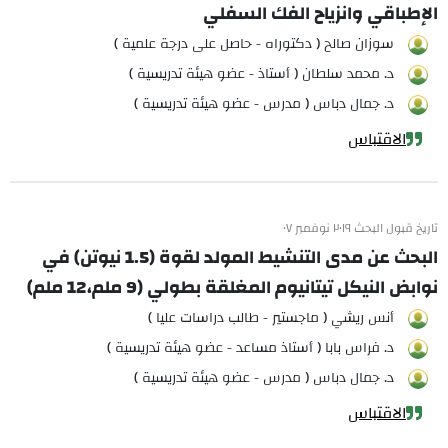
الإطباقي وانزياح الفك السفلي
سوزان صالح ( دكتوراه - حاصل على درجة علمية )
د. محمد سلطان ( أستاذ - عضو هيئة تدريسية )
د. جمال دباس ( مدرس - عضو هيئة تدريسية )
الاقتباس
تاريخ قبول البحث ٢٠١٩ نوفمبر ٠٧
البحث عن مدى التنشيط المولد لقوة (1.5 نيوتن) في
نوابض النيكل تيتانيوم المغلقة بطولي (9 ملم،12 ملم)
أنس ريشي ( ماجستير - طالب دراسات عليا )
د. فراس بابا ( أستاذ مساعد - عضو هيئة تدريسية )
د. جمال دباس ( مدرس - عضو هيئة تدريسية )
الاقتباس