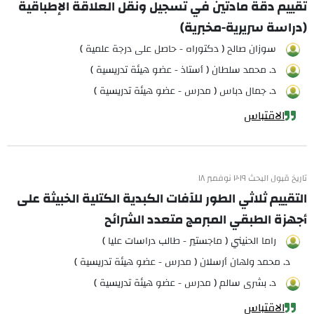
تقييم دقة مادتين في تسجيل ونقل العلاقة الإطباقية
(دراسة سريرية-مخبرية)
سوزان صالح ( دكتوراه - حاصل على درجة علمية )
د. محمد سلطان ( أستاذ - عضو هيئة تدريسية )
د. جمال دباس ( مدرس - عضو هيئة تدريسية )
الاقتباس
تاريخ قبول البحث ٢٠١٩ نوفمبر ١٨
التقييم ثلاثي الطور للآفات الكبدية الكتلية الخبيثة على
أجهزة الطبقي المبرمج متعدد الشرائح
راما الحنيني ( ماجستير - طالب دراسات عليا )
د. محمد ولهان أرسلان ( مدرس - عضو هيئة تدريسية )
د. بشرى سالم ( مدرس - عضو هيئة تدريسية )
الاقتباس