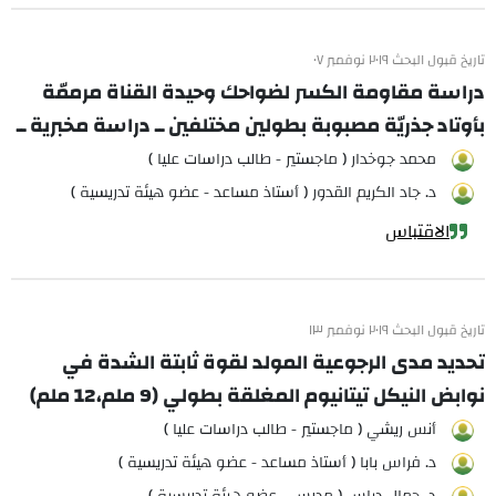
تاريخ قبول البحث ٢٠١٩ نوفمبر ٠٧
دراسة مقاومة الكسر لضواحك وحيدة القناة مرممّة
بأوتاد جذريّة مصبوبة بطولين مختلفين ــ دراسة مخبرية ــ
محمد جوخدار ( ماجستير - طالب دراسات عليا )
د. جاد الكريم القدور ( أستاذ مساعد - عضو هيئة تدريسية )
الاقتباس
تاريخ قبول البحث ٢٠١٩ نوفمبر ١٣
تحديد مدى الرجوعية المولد لقوة ثابتة الشدة في
نوابض النيكل تيتانيوم المغلقة بطولي (9 ملم،12 ملم)
أنس ريشي ( ماجستير - طالب دراسات عليا )
د. فراس بابا ( أستاذ مساعد - عضو هيئة تدريسية )