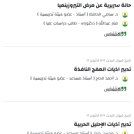
حالة سريرية عن مرض التيروزينميا
د. سامي الحافظ ( أستاذ - عضو هيئة تدريسية )
منار عبدالله ( دكتوراه - طالب دراسات عليا )
الاقتباس
تاريخ قبول البحث ٢٠١٦ أكتوبر ١٦
تدبير اذيات العفج النافذة
د. أحمد الحاج ( أستاذ مساعد - عضو هيئة تدريسية )
الاقتباس
تاريخ قبول البحث ٢٠١٦ أكتوبر ١٦
تدبير أذيات الإحليل الحربية
د. محسن دندل ( أستاذ مساعد - عضو هيئة تدريسية )