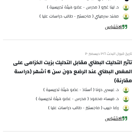
د. لينا غبرو ( مدرس - عضو هيئة تدريسية )
مهند سرميني ( ماجستير - طالب دراسات عليا )
الاقتباس
تاريخ قبول البحث ٢٠١٦ ديسمبر ٢٠
تأثير التدليك البطني مقابل التدليك بزيت الخزامى على
المغص البطني عند الرضع دون سن 6 أشهر (دراسة
مقارنة)
د. عيسى دونا ( أستاذ - عضو هيئة تدريسية )
د. ميساء محمود ( مدرس - عضو هيئة تدريسية )
رضا حبيب ( ماجستير - طالب دراسات عليا )
الاقتباس