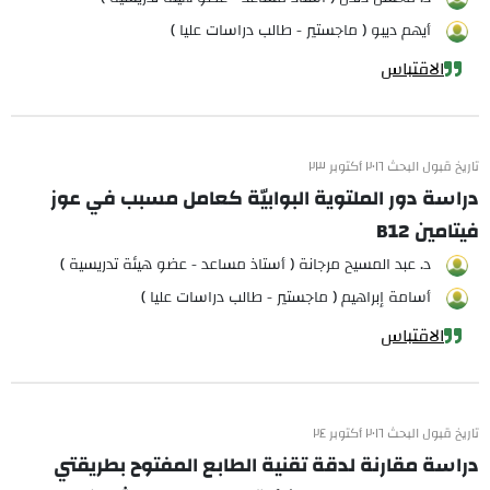
أيهم ديبو ( ماجستير - طالب دراسات عليا )
الاقتباس
تاريخ قبول البحث ٢٠١٦ أكتوبر ٢٣
دراسة دور الملتوية البوابيّة كعامل مسبب في عوز
فيتامين B12
د. عبد المسيح مرجانة ( أستاذ مساعد - عضو هيئة تدريسية )
أسامة إبراهيم ( ماجستير - طالب دراسات عليا )
الاقتباس
تاريخ قبول البحث ٢٠١٦ أكتوبر ٢٤
دراسة مقارنة لدقة تقنية الطابع المفتوح بطريقتي