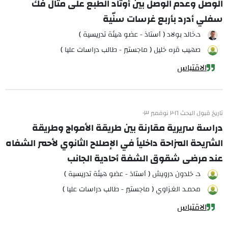
الوصل وعدم الوصل بين أوتاد الطبع على مثال فك
سفلي أدرد بأربع غرسات سنّية
د.خالد بولاد ( أستاذ - عضو هيئة تدريسية )
صهيب قره خليل ( ماجستير - طالب دراسات عليا )
الاقتباس
تاريخ قبول البحث ٢٠١٦ نوفمبر ٠٣
دراسة سريرية مقارنة بين طريقة الأمواج وطريقة
الشريحة المزاحة داخلياً في الإصلاح الثانوي لأحمر الشفاه
عند مرضى شقوق الشفة أحادية الجانب
د. خلدون درويش ( أستاذ - عضو هيئة تدريسية )
محمـد الغـزاوي ( ماجستير - طالب دراسات عليا )
الاقتباس