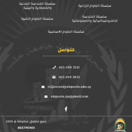
سلسلة الهندسة المدنية
سلسلة العلوم الزراعية
والمعمارية والبيئية
سلسلة الهندسة
سلسلة العلوم الطبية
الكهروميكانيكية والمعلوماتية
سلسلة العلوم الاساسية
للتواصل
021-266 3132
021-264 3832
rs1journal@alepuniv.edu.sy
alepuniv.rja@gmail.com
جميع الحقوق محفوظة @ 2026
BEETRONIX