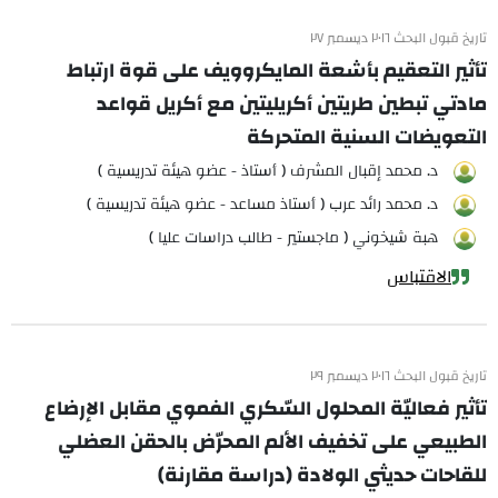
تاريخ قبول البحث ٢٠١٦ ديسمبر ٢٧
تأثير التعقيم بأشعة المايكروويف على قوة ارتباط
مادتي تبطين طريتين أكريليتين مع أكريل قواعد
التعويضات السنية المتحركة
د. محمد إقبال المشرف ( أستاذ - عضو هيئة تدريسية )
د. محمد رائد عرب ( أستاذ مساعد - عضو هيئة تدريسية )
هبة شيخوني ( ماجستير - طالب دراسات عليا )
الاقتباس
تاريخ قبول البحث ٢٠١٦ ديسمبر ٢٩
تأثير فعاليّة المحلول السّكري الفموي مقابل الإرضاع
الطبيعي على تخفيف الألم المحرّض بالحقن العضلي
للقاحات حديثي الولادة (دراسة مقارنة)