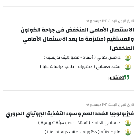
تاريخ قبول البحث ٢٠١٦ ديسمبر ٠٨
الاستئصال الأمامي المنخفض في جراحة الكولون
والمستقيم (متلازمة ما بعد الاستئصال الأمامي
المنخفض)
د.حسن كيالي ( أستاذ - عضو هيئة تدريسية )
مهند نعساني ( دكتوراه - طالب دراسات عليا )
الاقتباس
تاريخ قبول البحث ٢٠١٦ ديسمبر ٠٨
فيزيولوجيا الغدد الصم وسوء التغذية البروتيني الحروري
د. سامي الحافظ ( أستاذ - عضو هيئة تدريسية )
منار عبدالله ( دكتوراه - طالب دراسات عليا )