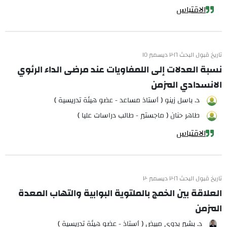
الاقتباس
تاريخ قبول البحث ٢٠١٦ ديسمبر ١٥
نسبة العدلات إلى اللمفاويات عند مرضى الداء الرئوي
الانسدادي المزمن
د. باسل زينو ( أستاذ مساعد - عضو هيئة تدريسية )
طاهر حنان ( ماجستير - طالب دراسات عليا )
الاقتباس
تاريخ قبول البحث ٢٠١٦ ديسمبر ٢٠
العلاقة بين الخمج بالملتوية البوابية والتهاب المعدة
المزمن
د. بشير بدوي مبيض ( أستاذ - عضو هيئة تدريسية )