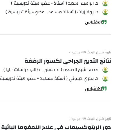
د. ابراهيم الحديد ( أستاذ - عضو هيئة تدريسية )
د. رولا زيات ( أستاذ مساعد - عضو هيئة تدريسية )
الاقتباس
تاريخ قبول البحث ٢٠١٧ يوليو ٠٦
نتائج التدبير الجراحي لكسور الرضفة
محمد شيخ الصنعه ( ماجستير - طالب دراسات عليا )
د. بكري دبلوني ( أستاذ مساعد - عضو هيئة تدريسية 
الاقتباس
تاريخ قبول البحث ٢٠١٧ يوليو ١٢
دور الريتوكسيماب في علاج اللمفوما البائية ك