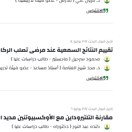
د. فريال علي ( مدرس - عضو هيئة تدريسية )
الاقتباس
تاريخ قبول البحث ٢٠١٧ يوليو ٠٤
تقييم النتائج السمعية عند مرضى تصلب الركاب
محمود سرحيل ( ماجستير - طالب دراسات عليا )
د. مجد شيخ الغنامة ( أستاذ مساعد - عضو هيئة تدري
الاقتباس
تاريخ قبول البحث ٢٠١٧ يوليو ٠٦
مقارنة التلتيروداين مع الأوكسبيوتنين مديد ا
كنده عبد النور ( دكتوراه - طالب دراسات عليا )