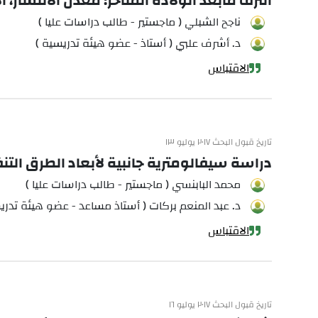
النزف مابعد الولادة المتأخر: معدل الانتشار، ا
ناجح الشبلي ( ماجستير - طالب دراسات عليا )
د. أشرف علبي ( أستاذ - عضو هيئة تدريسية )
الاقتباس
تاريخ قبول البحث ٢٠١٧ يوليو ١٣
دراسة سيفالومترية جانبية لأبعاد الطرق ال
محمد البابنسي ( ماجستير - طالب دراسات عليا )
د. عبد المنعم بركات ( أستاذ مساعد - عضو هيئة تدري
الاقتباس
تاريخ قبول البحث ٢٠١٧ يوليو ١٦