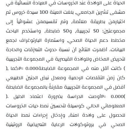
الحياة على الولادة عند الخروسات في العيادة النسائية في
مشفى تشرين الجامعي, بلغت العينة 100 سيدة خروس تم
اختيارهن بطريقة ملائمة, وتم تقسيمهن عشوائياً إلى
مجموعتين: 50 تجريبية, و50 ضابطة, واستخدم الباحث
مخطط دعم الحياة الصحي, واستمارة البارتوغراف لجمع
البيانات. أظهرت النتائج أن نسبة حدوث التمزقات والحاجة
لتحريض المخاض وللولادة القيصرية في المجموعة التجريبية
كانت أقل منه في المجموعة الضابطة (
), كما
P= 0.000
كان زمن التقلصات الرحمية ومعدل نبض الجنين الطبيعي
أفضل في المجموعة التجريبية مقارنةً بالمجموعة الضابطة
(
). أوصت الدراسة بضرورة اعتماد الدليل
P= 0.000
المعلوماتي الحالي كوسيلة لتحسين نمط حيات الخروسات
للحصول على ولادة آمنة, وإدخال إجراءات نمط الحياة
الصحي في بروتوكولات الرعاية التمريضية الروتينية