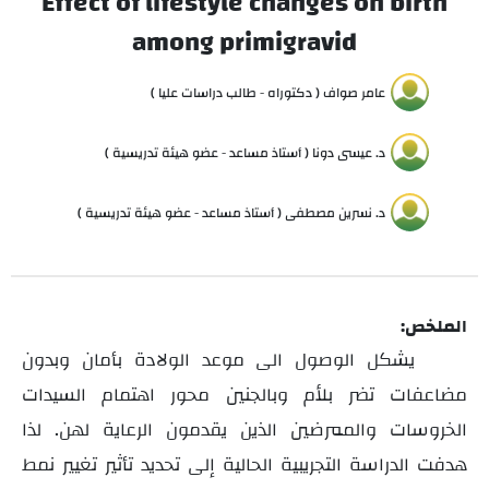
Effect of lifestyle changes on birth
among primigravid
عامر صواف ( دكتوراه - طالب دراسات عليا )
د. عيسى دونا ( أستاذ مساعد - عضو هيئة تدريسية )
د. نسرين مصطفى ( أستاذ مساعد - عضو هيئة تدريسية )
الملخص:
يشكل الوصول الى موعد الولادة بأمان وبدون
مضاعفات تضر بلأم وبالجنين محور اهتمام السيدات
الخروسات والممرضين الذين يقدمون الرعاية لهن. لذا
هدفت الدراسة التجريبية الحالية إلى تحديد تأثير تغيير نمط