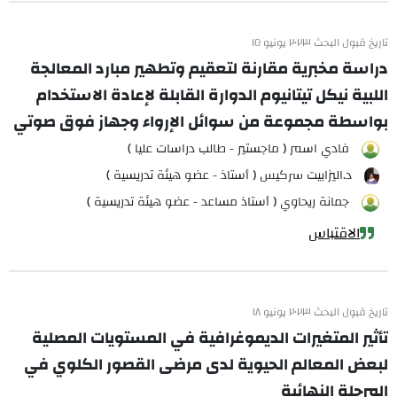
تاريخ قبول البحث ٢٠٢٣ يونيو ١٥
دراسة مخبرية مقارنة لتعقيم وتطهير مبارد المعالجة
اللبية نيكل تيتانيوم الدوارة القابلة لإعادة الاستخدام
بواسطة مجموعة من سوائل الإرواء وجهاز فوق صوتي
فادي اسمر ( ماجستير - طالب دراسات عليا )
د.اليزابيت سركيس ( أستاذ - عضو هيئة تدريسية )
جمانة ريحاوي ( أستاذ مساعد - عضو هيئة تدريسية )
الاقتباس
تاريخ قبول البحث ٢٠٢٣ يونيو ١٨
تأثير المتغيرات الديموغرافية في المستويات المصلية
لبعض المعالم الحيوية لدى مرضى القصور الكلوي في
المرحلة النهائية