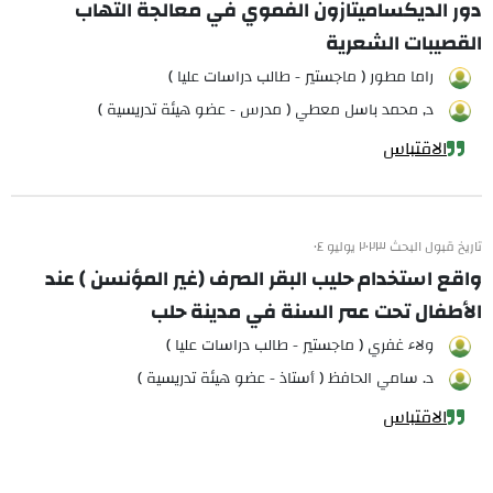
دور الديكساميتازون الفموي في معالجة التهاب
القصيبات الشعرية
راما مطور ( ماجستير - طالب دراسات عليا )
د, محمد باسل معطي ( مدرس - عضو هيئة تدريسية )
الاقتباس
تاريخ قبول البحث ٢٠٢٣ يوليو ٠٤
واقع استخدام حليب البقر الصرف (غير المؤنسن ) عند
الأطفال تحت عمر السنة في مدينة حلب
ولاء غفري ( ماجستير - طالب دراسات عليا )
د. سامي الحافظ ( أستاذ - عضو هيئة تدريسية )
الاقتباس