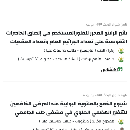
تاريخ قبول البحث ٢٠٢٣ يوليو ٠٢
تأثير الراتنج المحرر للفلورالمستخدم في إلصاق الحاصرات
التقويمية على تعداد الجراثيم العام وتعداد العقديات
زهراء الطه ( ماجستير - طالب دراسات عليا )
د. عبد المنعم بركات ( أستاذ مساعد - عضو هيئة تدريسية )
الاقتباس
تاريخ قبول البحث ٢٠٢٣ يوليو ٠٣
شيوع الخمج بالملتوية البوابية عند المرضى الخاضعين
للتنظير الهضمي العلوي في مشفى حلب الجامعي
ممدوح الخالد ( دكتوراه - طالب دراسات عليا )