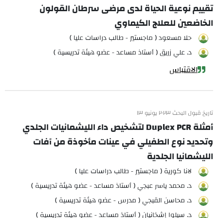
تقييم نوعية الحياة لدى مرضى سرطان القولون
الخاضعين للعلاج الكيماوي
حلا مسعود ( ماجستير - طالب دراسات عليا )
د. علي زريق ( أستاذ مساعد - عضو هيئة تدريسية )
الاقتباس
تاريخ قبول البحث ٢٠٢٣ يونيو ١٣
أمثلة Duplex PCR لتشخيص داء الليشمانيات الجلدي
وتحديد نوع الطفيلي في عينات مأخوذة من آفات
الليشمانيا الجلدية
لانا كورية ( ماجستير - طالب دراسات عليا )
د. محمد ياسر عبجي ( أستاذ مساعد - عضو هيئة تدريسية )
د. محاسن القبجي ( مدرس - عضو هيئة تدريسية )
د. سيلوا إشخانيان ( أستاذ مساعد - عضو هيئة تدريسية )