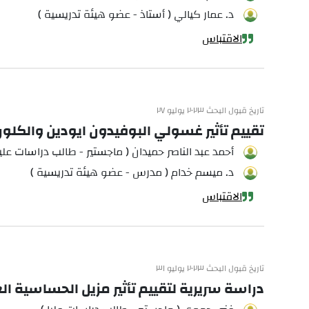
د. عمار كيالي ( أستاذ - عضو هيئة تدريسية )
الاقتباس
تاريخ قبول البحث ٢٠٢٣ يوليو ٢٧
تقييم تأثير غسولي البوفيدون ايودين والكلو
أحمد عبد الناصر حميدان ( ماجستير - طالب دراسات عليا
د. ميسم خدام ( مدرس - عضو هيئة تدريسية )
الاقتباس
تاريخ قبول البحث ٢٠٢٣ يوليو ٣١
دراسة سريرية لتقييم تأثير مزيل الحساسية ال