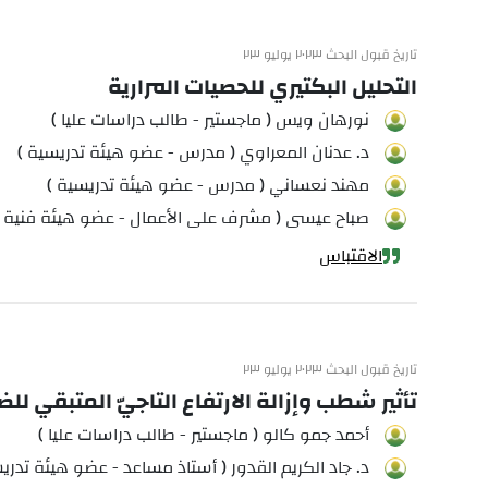
تاريخ قبول البحث ٢٠٢٣ يوليو ٢٣
التحليل البكتيري للحصيات المرارية
نورهان ويس ( ماجستير - طالب دراسات عليا )
د. عدنان المعراوي ( مدرس - عضو هيئة تدريسية )
مهند نعساني ( مدرس - عضو هيئة تدريسية )
صباح عيسى ( مشرف على الأعمال - عضو هيئة فنية )
الاقتباس
تاريخ قبول البحث ٢٠٢٣ يوليو ٢٣
تأثير شطب وإزالة الارتفاع التاجيّ المتبقي ل
أحمد جمو كالو ( ماجستير - طالب دراسات عليا )
د. جاد الكريم القدور ( أستاذ مساعد - عضو هيئة تدري