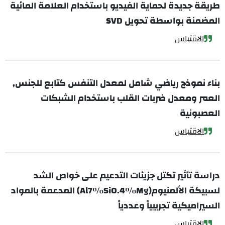
طريقة جديدة لحماية الفيديو باستخدام العلامة المائية
المضمنة بواسطة تحويل SVD
الاقتباس
بناء نموذج رياضي شامل لمعدل التنفس كتابع للجنس,
العمر ومعدل ضربات القلب باستخدام الشبكات
العصبونية
الاقتباس
دراسة تأثير تكتل جزيئات التدعيم على خواص الشد
لسبيكة الألمنيوم(Al7%Si0.4%Mg) المدعمة بالمواد
السيراميكية تجريبياً وعددياً
الاقتباس