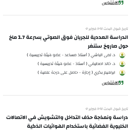
الاقتباس
تاريخ قبول البحث ٢٠١٧ فبراير ٠٢
الدراسة العددية للجريان فوق الصوتي بسرعة 1.7 ماخ
حول صاروخ ستنغر
د. لمى الباشي ( أستاذ مساعد - عضو هيئة تدريسية )
د. خالد اصطيفي ( أستاذ - عضو هيئة تدريسية )
ابراهيم بكري ( إجازة - حاصل على درجة علمية )
الاقتباس
تاريخ قبول البحث ٢٠١٧ فبراير ٠٢
دراسة ونمذجة حذف التداخل والتشويش في الاتصالات
الخليوية الفضائية باستخدام الهوائيات الذكية