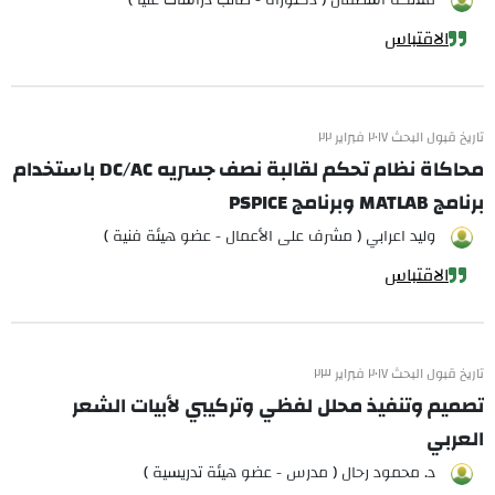
ملائكة أسطفان ( دكتوراه - طالب دراسات عليا )
الاقتباس
تاريخ قبول البحث ٢٠١٧ فبراير ٢٢
محاكاة نظام تحكم لقالبة نصف جسريه DC/AC باستخدام
برنامج MATLAB وبرنامج PSPICE
وليد اعرابي ( مشرف على الأعمال - عضو هيئة فنية )
الاقتباس
تاريخ قبول البحث ٢٠١٧ فبراير ٢٣
تصميم وتنفيذ محلل لفظي وتركيبي لأبيات الشعر
العربي
د. محمود رحال ( مدرس - عضو هيئة تدريسية )