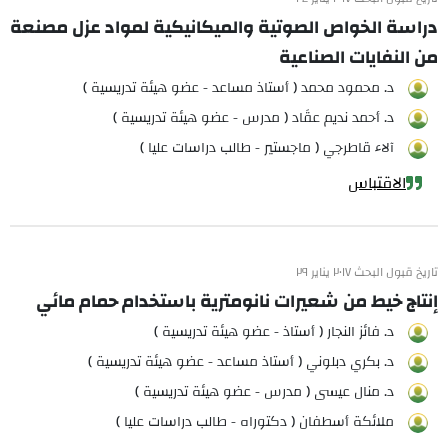
دراسة الخواص الصوتية والميكانيكية لمواد عزل مصنعة
من النفايات الصناعية
د. محمود محمد ( أستاذ مساعد - عضو هيئة تدريسية )
د. أحمد نديم عقَاد ( مدرس - عضو هيئة تدريسية )
آلاء قاطرجي ( ماجستير - طالب دراسات عليا )
الاقتباس
تاريخ قبول البحث ٢٠١٧ يناير ٢٩
إنتاج خيط من شعيرات نانومترية باستخدام حمام مائي
د. فائز النجار ( أستاذ - عضو هيئة تدريسية )
د. بكري دبلوني ( أستاذ مساعد - عضو هيئة تدريسية )
د. منال عيسى ( مدرس - عضو هيئة تدريسية )
ملائكة أسطفان ( دكتوراه - طالب دراسات عليا )