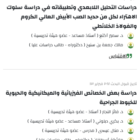
دراسات التحليل اللابعدي وتطبيقاته في دراسة سلوك
الاهتراء لكل من حديد الصب الأبيض العالي الكروم
والفولاذ الخلائطي
د. سمير أكتع ( أستاذ مساعد - عضو هيئة تدريسية )
مالك جمعة بن سنيح ( دكتوراه - طالب دراسات عليا )
الاقتباس
تاريخ قبول البحث ٢٠١٧ فبراير ١٣
دراسة بعض الخصائص الفيزيائية والميكانيكية والحيوية
للخيوط الجراحية
د. فائز النجار ( أستاذ - عضو هيئة تدريسية )
د. بكري دبلوني ( أستاذ مساعد - عضو هيئة تدريسية )
د. منال عيسى ( مدرس - عضو هيئة تدريسية )