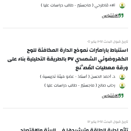
آلاء قاطرجي ( ماجستير - طالب دراسات عليا )
الاقتباس
تاريخ قبول البحث ٢٠١٧ يناير ٠٥
استنباط بارامترات نموذج الدارة المكافئة للوح
الكهروضوئي الشمسي PV بالطريقة التحليلية بناء على
ورقة معطيات المُصَّنع
د. أحمد الحسن ( أستاذ - عضو هيئة تدريسية )
رحاب صالح ( ماجستير - طالب دراسات عليا )
الاقتباس
تاريخ قبول البحث ٢٠١٧ يناير ١٢
تأثير إدارة الطاقة وترشيدها في البيئة والاقتصاد