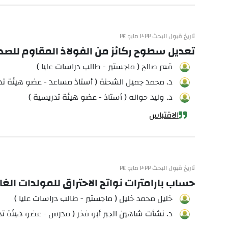
تاريخ قبول البحث ٢٠٢٢ مايو ٢٤
تعديل سطوح ركائز من الفولاذ المقاوم للصدأ 316L باستخدام طلاء هيدروكسي أباتيت (HAP) محضر بتقنية -Gel
قمر صالح ( ماجستير - طالب دراسات عليا )
د. محمد جميل الشحنة ( أستاذ مساعد - عضو هيئة تد
د. وليد حواله ( أستاذ - عضو هيئة تدريسية )
الاقتباس
تاريخ قبول البحث ٢٠٢٢ مايو ٢٤
حساب بارامترات نواتج الاحتراق للمولدات الغا
خليل محمد خليل ( ماجستير - طالب دراسات عليا )
د. نشأت شاهين الجبر أبو فخر ( مدرس - عضو هيئة تد