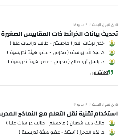
تاريخ قبول البحث ٢٠٢٢ مايو ١٨
تحديث بيانات الخرائط ذات المقاييس الصغيرة من
خضر بركات البدر ( ماجستير - طالب دراسات عليا )
د. عبدالله يوسف ( مدرس - عضو هيئة تدريسية )
د. باسل أبو صالح ( مدرس - عضو هيئة تدريسية )
الاقتباس
تاريخ قبول البحث ٢٠٢٢ مايو ٢٢
استخدام تقنية نقل التعلم مع النماذج المدر
مالك ديب شعبان ( ماجستير - طالب دراسات عليا )
د. نذير المحرز ( أستاذ - عضو هيئة تدريسية )