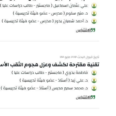
علي عثمان اسماعيل ( ماجستير - طالب دراسات عليا )
د. منير سلوم ( مدرس - عضو هيئة تدريسية )
د. أحمد شعبان بدور ( مدرس - عضو هيئة تدريسية )
الاقتباس
تاريخ قبول البحث ٢٠٢٢ مايو ٢٣
تقنية مقترحة لكشف وعزل هجوم الثقب الأسود في شبكات MANET باستخدام الرسائل
فاطمة بدوي ( ماجستير - طالب دراسات عليا )
د. علي زيد ( أستاذ - عضو هيئة تدريسية )
د. محمد سمير مدبس ( أستاذ - عضو هيئة تدريسية )
الاقتباس