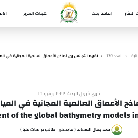
 النشر
إضافة بحث
هيئات التحرير
الان
تية
العدد 170
تقييم التجانس بين نماذج الأعماق العالمية المجانية في المي
تاريخ قبول البحث ٢٠٢٢ يونيو ١٥
اذج الأعماق العالمية المجانية في الميا
 of the global bathymetry models in S
مجد جمال العساف ( ماجستير - طالب دراسات عليا )