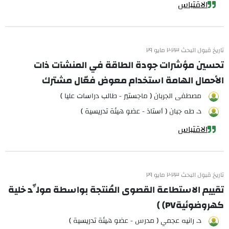
الاقتباس
تاريخ قبول البحث ٢٠٢٣ مايو ٢٩
تحسين مؤشرات جودة الطاقة في المنشآت ذات
الأحمال الهامة استخدام معوض فعّال مشترك
مصطفى الجربان ( ماجستير - طالب دراسات عليا )
د. طه جبان ( أستاذ - عضو هيئة تدريسية )
الاقتباس
تاريخ قبول البحث ٢٠٢٣ مايو ٢٩
تقييم الاستطاعة القصوى المُنتجة بواسطة مولِّد خلية
كهروضوئيةPV) )
د. رانيه عجمي ( مدرس - عضو هيئة تدريسية )