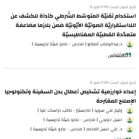
تاريخ قبول البحث ٢٠٢٣ مايو ١٤
استخدام تقنيّة المتوسّط الشّرطي كأداة للكشف عن
اللااستقراريّة الصوتيّة الأيّونيّة ضمن بلازما مضاعفة
متعدّدة القطبيّة المغناطيسيّة
د.عبدالوهاب قعقع ( مدرس - عضو هيئة تدريسية )
الاقتباس
تاريخ قبول البحث ٢٠٢٣ مايو ١٤
إعداد خوارزمية تشخيص أعطال بدن السفينة وتكنولوجيا
الإصلاح المقترحة
وليم علي سويد ( ماجستير - طالب دراسات عليا )
حسن حويجي ( مدرس - عضو هيئة تدريسية )
د. علي حسن المحمد ( مدرس - عضو هيئة تدريسية )