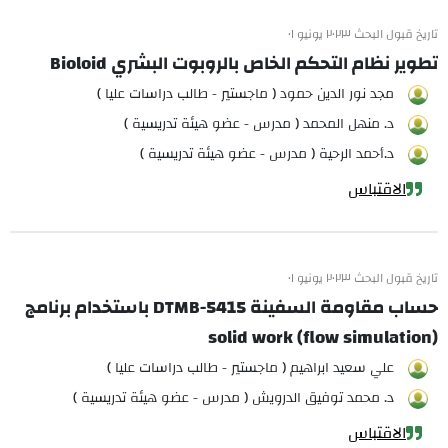
تاريخ قبول البحث ٢٠٢٣ يونيو ٠١
تطوير نظام التحكم الخاص بالروبوت البشري Bioloid
مجد نور الدين حمود ( ماجستير - طالب دراسات عليا )
د. منهل المحمد ( مدرس - عضو هيئة تدريسية )
د.أحمد الرحية ( مدرس - عضو هيئة تدريسية )
الاقتباس
تاريخ قبول البحث ٢٠٢٣ يونيو ٠١
حساب مقاومة السفينة DTMB-5415 باستخدام برنامج
solid work (flow simulation)
علي سعيد ابراهيم ( ماجستير - طالب دراسات عليا )
د. محمد توفيق الدرويش ( مدرس - عضو هيئة تدريسية )
الاقتباس