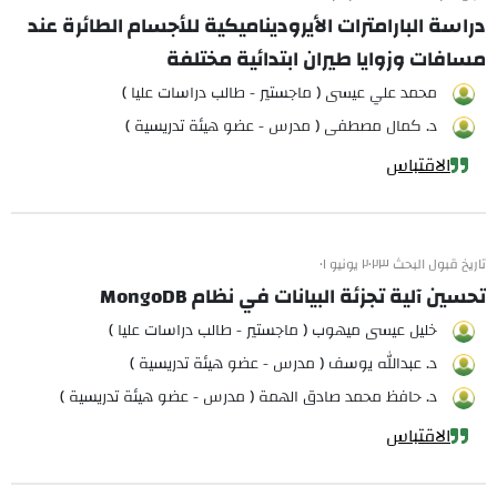
دراسة البارامترات الأيروديناميكية للأجسام الطائرة عند
مسافات وزوايا طيران ابتدائية مختلفة
محمد علي عيسى ( ماجستير - طالب دراسات عليا )
د. كمال مصطفى ( مدرس - عضو هيئة تدريسية )
الاقتباس
تاريخ قبول البحث ٢٠٢٣ يونيو ٠١
تحسين آلية تجزئة البيانات في نظام MongoDB
خليل عيسى ميهوب ( ماجستير - طالب دراسات عليا )
د. عبدالله يوسف ( مدرس - عضو هيئة تدريسية )
د. حافظ محمد صادق الهمة ( مدرس - عضو هيئة تدريسية )
الاقتباس