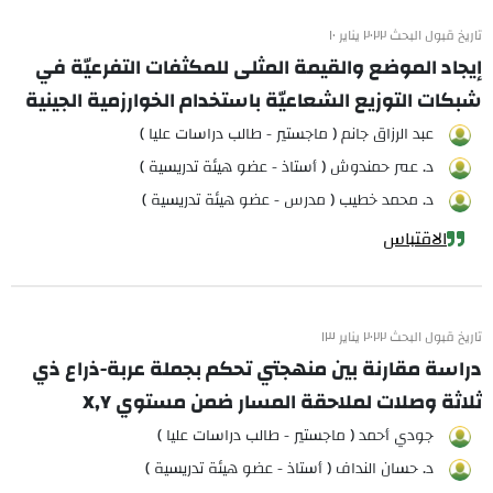
تاريخ قبول البحث ٢٠٢٢ يناير ١٠
إيجاد الموضع والقيمة المثلى للمكثفات التفرعيّة في
شبكات التوزيع الشعاعيّة باستخدام الخوارزمية الجينية
عبد الرزاق جانم ( ماجستير - طالب دراسات عليا )
د. عمر حمندوش ( أستاذ - عضو هيئة تدريسية )
د. محمد خطيب ( مدرس - عضو هيئة تدريسية )
الاقتباس
تاريخ قبول البحث ٢٠٢٢ يناير ١٣
دراسة مقارنة بين منهجتي تحكم بجملة عربة-ذراع ذي
ثلاثة وصلات لملاحقة المسار ضمن مستوي X,Y
جودي أحمد ( ماجستير - طالب دراسات عليا )
د. حسان النداف ( أستاذ - عضو هيئة تدريسية )