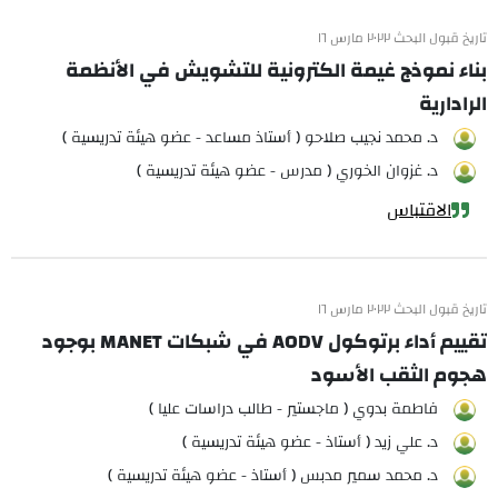
تاريخ قبول البحث ٢٠٢٢ مارس ١٦
بناء نموذج غيمة الكترونية للتشويش في الأنظمة
الرادارية
د. محمد نجيب صلاحو ( أستاذ مساعد - عضو هيئة تدريسية )
د. غزوان الخوري ( مدرس - عضو هيئة تدريسية )
الاقتباس
تاريخ قبول البحث ٢٠٢٢ مارس ١٦
تقييم أداء برتوكول AODV في شبكات MANET بوجود
هجوم الثقب الأسود
فاطمة بدوي ( ماجستير - طالب دراسات عليا )
د. علي زيد ( أستاذ - عضو هيئة تدريسية )
د. محمد سمير مدبس ( أستاذ - عضو هيئة تدريسية )