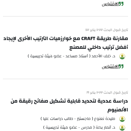
الاقتباس
تاريخ قبول البحث ٢٠٢٢ يناير ١٣
مقارنة طريقة CRAFT مع خوارزميات الترتيب الأخرى لإيجاد
أفضل ترتيب داخلي للمصنع
د. خلف الأحمد ( أستاذ مساعد - عضو هيئة تدريسية )
الاقتباس
تاريخ قبول البحث ٢٠٢٢ يناير ١٩
دراسة عددية لتحديد قابلية تشكيل صفائح رقيقة من
الألمنيوم
مليحة نعنوع ( ماجستير - طالب دراسات عليا )
د. أنمار بدلة ( مدرس - عضو هيئة تدريسية )