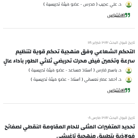
د. علي عجيب ( مدرس - عضو هيئة تدريسية )
الاقتباس
تاريخ قبول البحث ٢٠٢٢ فبراير ٢٨
التحكم الشعاعي وفق منهجية تحكم قوية لتنظيم
سرعة وتخمين فيض محرك تحريضي ثلاثي الطور بأداء عالٍ
د. باسم فارس ( أستاذ مساعد - عضو هيئة تدريسية )
د. أحمد عمار نعساني ( أستاذ - عضو هيئة تدريسية )
الاقتباس
تاريخ قبول البحث ٢٠٢٢ مارس ٠٨
تحديد المتغيرات المثلى للحام المقاومة النقطي لصفائح
فولاذية بتطبيق منهجية تاغيشي