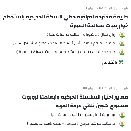
تاريخ قبول البحث ٢٠٢٢ فبراير ٠٦
طريقة مقترحة لمراقبة خطي السكة الحديدية باستخدام
خوارزميات معالجة الصورة
رزان فتال ( دكتوراه - طالب دراسات عليا )
د. عبد المنعم العبد الله ( أستاذ مساعد - عضو هيئة تدريسية )
د. محمد نجيب صلاحو ( أستاذ مساعد - عضو هيئة تدريسية )
الاقتباس
تاريخ قبول البحث ٢٠٢٢ فبراير ١٣
معايير اختيار السلسلة الحركية وأبعادها لروبوت
مستوي هجين ثلاثي درجة الحرية
آية زيات ( ماجستير - طالب دراسات عليا )
د. مهند طرشة كردي ( مدرس - عضو هيئة تدريسية )