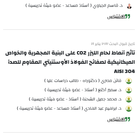
د. قاسم الجباوي ( أستاذ مساعد - عضو هيئة تدريسية )
الاقتباس
تاريخ قبول البحث ٢٠٢٢ يناير ٢١
تأثير أنماط لحام الليزر CO2 على البنية المجهرية والخواص
الميكانيكية لصفائح الفولاذ الأوستنيتي المقاوم للصدأ
AISI 304
فاتن مصري ( دكتوراه - طالب دراسات عليا )
د. سمير أكتع ( أستاذ - عضو هيئة تدريسية )
د. محمد جميل الشحنة ( أستاذ - عضو هيئة تدريسية )
د. ابراهيم عبد الهادي ( أستاذ مساعد - عضو هيئة تدريسية )
الاقتباس