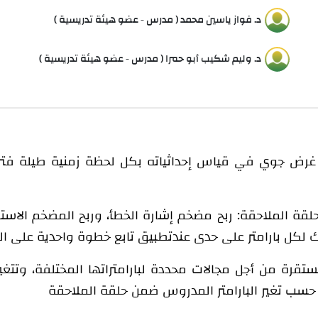
د. فواز ياسين محمد ( مدرس - عضو هيئة تدريسية )
د. وليم شكيب أبو حمرا ( مدرس - عضو هيئة تدريسية )
رض جوي في قياس إحداثياته بكل لحظة زمنية طيلة فترة ط
ت حلقة الملاحقة: ربح مضخم إشارة الخطأ، وربح المضخم الاس
تطبيق تابع خطوة واحدية على الد
تقرة من أجل مجالات محددة لبارامتراتها المختلفة، وتتغي