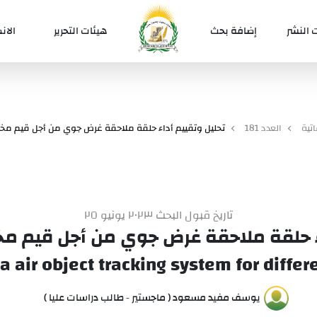
 النشر
إضافة بحث
هيئات التحرير
الان
تية
العدد 181
تحليل وتقييم أداء حلقة ملاحقة غرض جوي من أجل قيم مختلف
تاريخ قبول البحث ٢٠٢٣ يونيو ٢٥
ء حلقة ملاحقة غرض جوي من أجل قيم مختل
a air object tracking system for differ
يوسف مفيد مسعود ( ماجستير - طالب دراسات عليا )