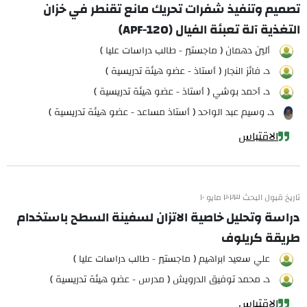
تصميم وتنفيذ شفرات تحريك مانع تقنطر في خزان
التغذية آلة تعبئة الفيال (APF-120)
ألين دهمان ( ماجستير - طالب دراسات عليا )
د. فائز النجار ( أستاذ - عضو هيئة تدريسية )
د. أحمد بوشي ( أستاذ - عضو هيئة تدريسية )
د. وسيم عبد الواحد ( أستاذ مساعد - عضو هيئة تدريسية )
الاقتباس
تاريخ قبول البحث ٢٠٢٣ مايو ١٠
دراسة وتحليل خاصية الاتزان لسفينة السطح باستخدام
طريقة كريلوف
علي سعيد ابراهيم ( ماجستير - طالب دراسات عليا )
د. محمد توفيق الدرويش ( مدرس - عضو هيئة تدريسية )
الاقتباس