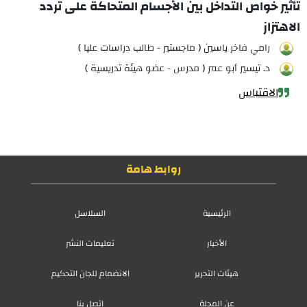
تأثير خواص التداخل بين الأجسام المتحاكة على تردد
الاهتزاز
رامي فاخر ياسين ( ماجستير - طالب دراسات عليا )
د. تيسير أبو عمر ( مدرس - عضو هيئة تدريسية )
الاقتباس
روابط هامة
الرئيسية
السلاسل
الأخبار
تعليمات النشر
هيئات التحرير
الانضمام للجان التحكيم
عن المجلة
اتصل بنا