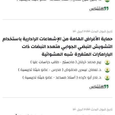
الاقتباس
تاريخ قبول البحث ٢٠٢٣ أبريل ٣٠
حماية الأغراض الهامة من الإشعاعات الرادارية باستخدام
التشويش النبضي الجوابي متعدد النبضات ذات
البارامترات المتغيرة شبه العشوائية
ريم محمد خرفان ( ماجستير - طالب دراسات عليا )
د. نعمان عيسى محفوض ( مدرس - عضو هيئة تدريسية )
د. نادر أبو كرده ( أستاذ مساعد - عضو هيئة تدريسية )
الاقتباس
تاريخ قبول البحث ٢٠٢٣ أبريل ٣٠