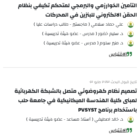
التأمين الخوارزمي والبرمجي لمتحكم تكيفي بنظام
الحقن الالكتروني للبنزين في المحركات
علي حماد سلامي ( ماجستير - طالب دراسات عليا )
د. سليم خضور ( مدرس - عضو هيئة تدريسية )
د. منير سلوم ( مدرس - عضو هيئة تدريسية )
الاقتباس
تاريخ قبول البحث ٢٠٢٣ مايو ٠٣
تصميم نظام كهروضوئي متصل بالشبكة الكهربائية
لمبنى كلية الهندسة الميكانيكية في جامعة حلب
باستخدام برنامج PVSYST
د. خالد اصطيفي ( أستاذ مساعد - عضو هيئة تدريسية )
الاقتباس