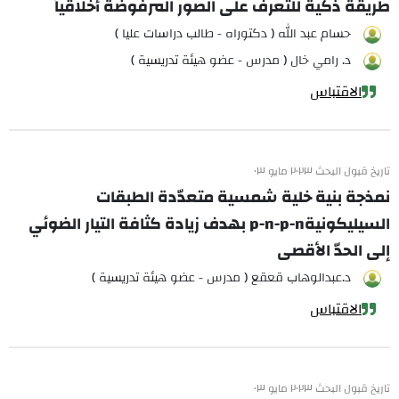
طريقة ذكية للتعرف على الصور المرفوضة أخلاقياً
حسام عبد الله ( دكتوراه - طالب دراسات عليا )
د. رامي خال ( مدرس - عضو هيئة تدريسية )
الاقتباس
تاريخ قبول البحث ٢٠٢٣ مايو ٠٣
نمذجة بنية خلية شمسية متعدّدة الطبقات
السيليكونيةp-n-p-n بهدف زيادة كثافة التيار الضوئي
إلى الحدّ الأقصى
د.عبدالوهاب قعقع ( مدرس - عضو هيئة تدريسية )
الاقتباس
تاريخ قبول البحث ٢٠٢٣ مايو ٠٣