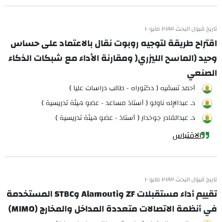
تاريخ قبول البحث ٢٠٢٣ مايو ١٠
اقتراح طريقة لتوجيه روبوت نقال بالاعتماد على حساس
وحيد (الماسح الليزري( ومقارنة الأداء مع شبكات الذكاء
الصنعي
أحمد تسقيه ( دكتوراه - طالب دراسات عليا )
د. عبدالإله ناولو ( أستاذ مساعد - عضو هيئة تدريسية )
د. عبدالقادر جوخدار ( أستاذ - عضو هيئة تدريسية )
الاقتباس
تاريخ قبول البحث ٢٠٢٣ مايو ١٠
تقييم أداء مستقبلات ZF وAlamouti وSTBC المستخدمة
في أنظمة الاتصالات متعددة المداخل والمخارج (MIMO)