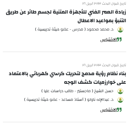
تاريخ قبول البحث ٢٠٢٣ أبريل ٢٦
زيادة العمر الفني للأجهزة المتنية لجسم طائر عن طريق
التنبؤ بمواعيد الاعطال
د. محمد محمود ( مدرس - عضو هيئة تدريسية )
الاقتباس
تاريخ قبول البحث ٢٠٢٣ أبريل ٢٦
بناء نظام رؤية مدمج لتحريك كرسي كهربائي بالاعتماد
على خوارزميات كشف الوجه
حسن الشيخ ( ماجستير - طالب دراسات عليا )
د. عبدالإله ناولو ( أستاذ مساعد - عضو هيئة تدريسية )
الاقتباس