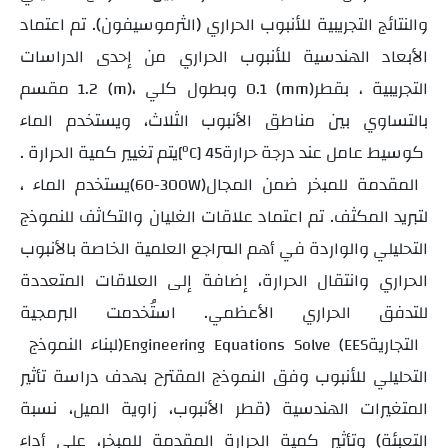
والنتائج التجريبية للأنبوب الحراري (الثرموسيفون). تم اعتماد
الأبعاد الهندسية للأنبوب الحراري من إحدى الدراسات
التجريبية
بقطر
، وبطول كلي
مقسم
1.2 (m)
0.1 (mm)
،
بالتساوي بين مناطق الأنبوب الثلاث، ويستخدم الماء
كوسيط عامل عند درجة حرارة
o
. يتم تغيير كمية الحرارة
[
C]
45
المقدمة للمبخر ضمن المجال
، يستخدم الماء
(60-300W)
لتبريد المكثف. تم اعتماد علاقات الغليان والتكاثف للنموذج
التحليلي والواردة في أهم المراجع العلمية الخاصة بالأنبوب
الحراري وانتقال الحرارة، إضافة إلى العلاقات المتعددة
للتدفق الحراري الأعظمي. استُخدمت البرمجية
التجارية
لبناء النموذج
)
Engineering Equations Solve
(
EES
التحليلي للأنبوب وفق النموذج المقترح بهدف دراسة تأثير
المتغيرات الهندسية (قطر الأنبوب، زاوية الميل، نسبة
التعبئة) وتأثير كمية الحرارة المقدمة للمبخر، على أداء