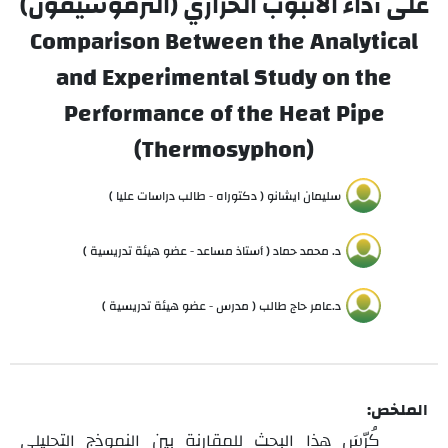
على أداء الأنبوب الحراري (الثرموسيفون)
Comparison Between the Analytical
and Experimental Study on the
Performance of the Heat Pipe
(Thermosyphon)
سليمان ايشانو ( دكتوراه - طالب دراسات عليا )
د. محمد حماد ( أستاذ مساعد - عضو هيئة تدريسية )
د.عامر حاج طالب ( مدرس - عضو هيئة تدريسية )
الملخص:
كُرّسَ هذا البحث للمقارنة بين النموذج التحليلي