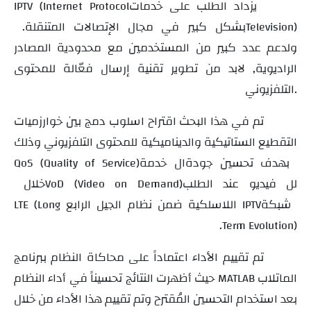
يزداد الطلب على خدمات
IPTV (Internet Protocol
بشكل كبير في مجال الإتصالات المتنقلة.
Television)
ولدعم عدد كبير من المستخدمين مع محدودية المصادر
الراديوية, لابد من تطوير تقنية إرسال فعّالة للمحتوى
التلفزيوني.
تم في هذا البحث اقتراح اسلوب دمج بين خوارزميات
التقطيع الستاتيكية والديناميكية للمحتوى التلفزيوني وذلك
بهدف تحسين جودة
ال
خدمة
QoS (Quality of Service)
لل
فيديو عند الطلب
خلال
VoD (Video on Demand)
شبكة
اللاسلكية ضمن نظام الجيل الرابع
LTE (Long
IPTV
.
Term Evolution)
تم تقييم الأداء اعتماداً على محاكاة النظام ببرنامج
الماتلاب
حيث أظهرت النتائج تحسيناً في أداء النظام
MATLAB
بعد استخدام التحسين المُقترح وتم تقييم هذا الأداء من خلال