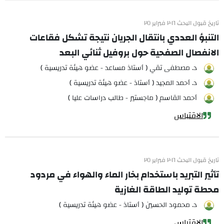
تاريخ قبول البحث ٢٠١٦ فبراير ٢٥
التنبؤ العددي بانتقال الجريان نتيجة تشكل فقاعات
الانفصال الصفحية حول بروفيل ثنائي البعد
د. مصطفى تقي ( أستاذ مساعد - عضو هيئة تدريسية )
د. أحمد المجيد ( أستاذ - عضو هيئة تدريسية )
أحمد القاسم ( ماجستير - طالب دراسات عليا )
الاقتباس
تاريخ قبول البحث ٢٠١٦ فبراير ٢٥
تأثير التبريد باستخدام بخار الماء والهواء في مردود
محطة توليد الطاقة الغازية
د. محمود الحسين ( أستاذ - عضو هيئة تدريسية )
الاقتباس