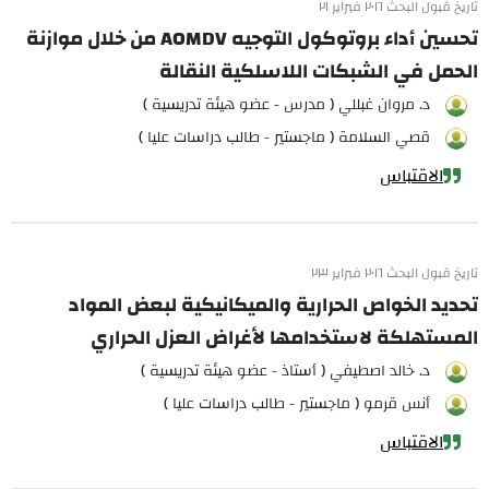
تاريخ قبول البحث ٢٠١٦ فبراير ٢١
تحسين أداء بروتوكول التوجيه AOMDV من خلال موازنة
الحمل في الشبكات اللاسلكية النقالة
د. مروان غبللي ( مدرس - عضو هيئة تدريسية )
قصي السلامة ( ماجستير - طالب دراسات عليا )
الاقتباس
تاريخ قبول البحث ٢٠١٦ فبراير ٢٣
تحديد الخواص الحرارية والميكانيكية لبعض المواد
المستهلكة لاستخدامها لأغراض العزل الحراري
د. خالد اصطيفي ( أستاذ - عضو هيئة تدريسية )
أنس قرمو ( ماجستير - طالب دراسات عليا )
الاقتباس