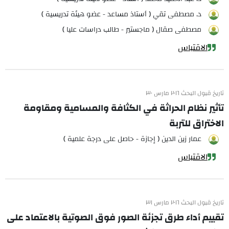
د. مصطفى تقي ( أستاذ مساعد - عضو هيئة تدريسية )
مصطفى صقال ( ماجستير - طالب دراسات عليا )
الاقتباس
تاريخ قبول البحث ٢٠١٦ مارس ٣٠
تأثير نظام الحراثة في الكثافة والمسامية ومقاومة
الاختراق للتربة
عمار زين الدين ( إجازة - حاصل على درجة علمية )
الاقتباس
تاريخ قبول البحث ٢٠١٦ مارس ٣١
تقييم أداء طرق تجزئة الصور فوق الصوتية بالاعتماد على