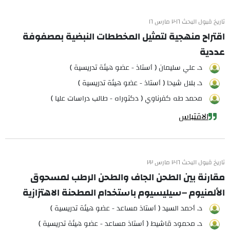
تاريخ قبول البحث ٢٠١٦ مارس ١٦
اقتراح منهجية لتمثيل المخططات النبضية بمصفوفة
عددية
د. علي سليمان ( أستاذ - عضو هيئة تدريسية )
د. بلال شيحا ( أستاذ - عضو هيئة تدريسية )
محمد طه كفرناوي ( دكتوراه - طالب دراسات عليا )
الاقتباس
تاريخ قبول البحث ٢٠١٦ مارس ٢٢
مقارنة بين الطحن الجاف والطحن الرطب لمسحوق
الألمنيوم –سيليسيوم باستخدام المطحنة الاهتزازية
د. أحمد السيد ( أستاذ مساعد - عضو هيئة تدريسية )
د. محمود قاشيط ( أستاذ مساعد - عضو هيئة تدريسية )