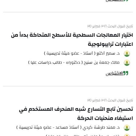
تاريخ قبول البحث ٢٠١٦ فبراير ٢٥
اختيار المعالجات السطحية للأسطح المتحاكة بدءاً من
اعتبارات ترايبولوجية
د. سمير أكتع ( أستاذ - عضو هيئة تدريسية )
مالك جمعة بن سنيح ( دكتوراه - طالب دراسات عليا )
الاقتباس
تاريخ قبول البحث ٢٠١٦ فبراير ٢٥
تحسين تابع التسارع شبه المنحرف المستخدم في
استيفاء منحنيات الحركة
د. مهند طرشة كردي ( أستاذ مساعد - عضو هيئة تدريسية )