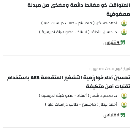
المتواقت ذو مغانط دائمة ومغذى من مبدلة
مصفوفية
أحمد حسكل ( ماجستير - طالب دراسات عليا )
د. حسان النداف ( أستاذ - عضو هيئة تدريسية )
الاقتباس
تاريخ قبول البحث ٢٠١٦ أبريل ١٠
تحسين أداء خوارزمية التشفير المتقدمة AES باستخدام
تقنيات أمن متكيفة
د. محمود شعار ( أستاذ - عضو هيئة تدريسية )
أحمد بيطار ( ماجستير - طالب دراسات عليا )
الاقتباس