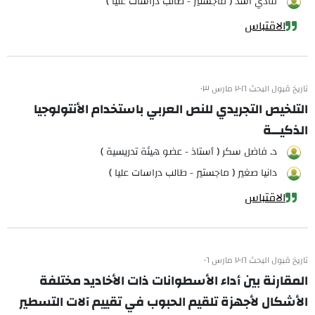
فادي اسد ( ماجستير - طالب دراسات عليا )
الاقتباس
تاريخ قبول البحث ٢٠١٦ مارس ٠٣
التلخيص التجريدي للنص العربي باستخدام الأنتولوجيا
الذكيـــة
د. فاضل سكر ( أستاذ - عضو هيئة تدريسية )
دانيا صغير ( ماجستير - طالب دراسات عليا )
الاقتباس
تاريخ قبول البحث ٢٠١٦ مارس ٠٦
المقارنة بين أداء الأسطوانات ذات الأخاديد مختلفة
الأشكال لأجهزة تلقيم الحبوب في تقييم آلات التسطير