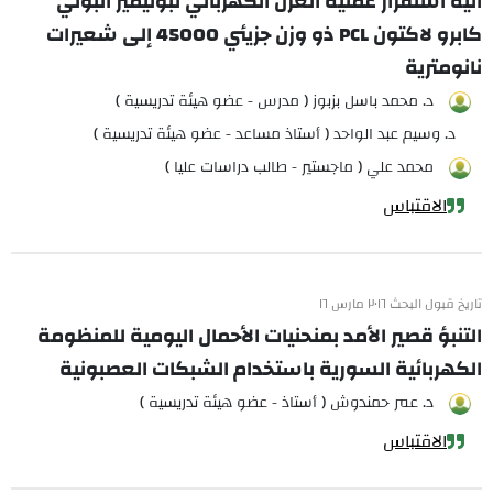
آلية استقرار عملية الغزل الكهربائي لبوليمير البولي
كابرو لاكتون PCL ذو وزن جزيئي 45000 إلى شعيرات
نانومترية
د. محمد باسل بزبوز ( مدرس - عضو هيئة تدريسية )
د. وسيم عبد الواحد ( أستاذ مساعد - عضو هيئة تدريسية )
محمد علي ( ماجستير - طالب دراسات عليا )
الاقتباس
تاريخ قبول البحث ٢٠١٦ مارس ١٦
التنبؤ قصير الأمد بمنحنيات الأحمال اليومية للمنظومة
الكهربائية السورية باستخدام الشبكات العصبونية
د. عمر حمندوش ( أستاذ - عضو هيئة تدريسية )
الاقتباس