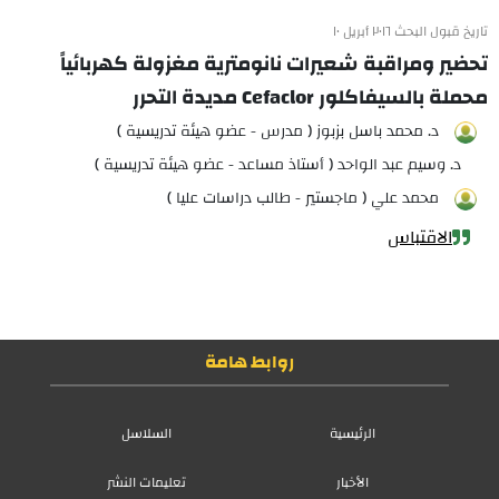
تاريخ قبول البحث ٢٠١٦ أبريل ١٠
تحضير ومراقبة شعيرات نانومترية مغزولة كهربائياً
محملة بالسيفاكلور Cefaclor مديدة التحرر
د. محمد باسل بزبوز ( مدرس - عضو هيئة تدريسية )
د. وسيم عبد الواحد ( أستاذ مساعد - عضو هيئة تدريسية )
محمد علي ( ماجستير - طالب دراسات عليا )
الاقتباس
روابط هامة
الرئيسية
السلاسل
الأخبار
تعليمات النشر