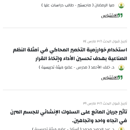
صبا الرمضان ( ماجستير - طالب دراسات عليا )
الاقتباس
تاريخ قبول البحث ٢٠١٦ مارس ٢٤
استخدام خوارزمية التخمير المحاكي في أمثلة النظم
الصناعية بهدف تحسين الأداء وإتخاذ القرار
د. خلف الأحمد ( مدرس - عضو هيئة تدريسية )
الاقتباس
تاريخ قبول البحث ٢٠١٦ مارس ٢٩
تأثير جريان المائع على السلوك الإنشائي للجسم المرن
في اتجاه واحد واتجاهين.
د. عبد الحميد محمد ( أستاذ - عضو هيئة تدريسية )