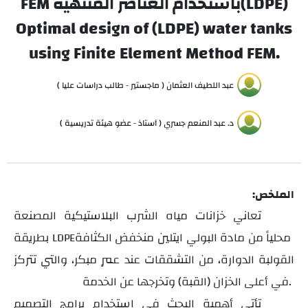
(LDPE)باستخدام العناصر المنتهية FEM
Optimal design of (LDPE) water tanks
using Finite Element Method FEM.
عبد اللطيف العثمان ( ماجستير - طالب دراسات عليا )
د. عبد المنعم جسري ( أستاذ - عضو هيئة تدريسية )
الملخص:
تعاني خزانات مياه الشرب البلاستيكية المصنعة
محلياً من مادة البولي ايتلين منخفض الكثافة
بطريقة
LDPE
القولبة الدوارة، من التشققات عند عمرٍ مبكر، والتي تتركز
في أعلى الخزان (القبة) وتخرجها عن الخدمة.
تأتي أهمية البحث في استخدام برامج التصميم