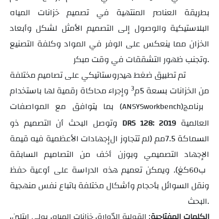
بطريقة العناصر المنتهية في تصميم خزانات المياه
البلاستيكية والوصول إلى التصميم الأمثل لشكل وأبعاد
الخزان مما ينعكس على الوفر في المواد وكلفة التصنيع
وتجنب ظهور التشققات في وقت مبكر.
تم تطبيق ضغط هيدروستاتيكي على تصاميم مختلفة
3
من الخزانات بسعة 5م
وإجراء محاكاة رقمية لها باستخدام
برنامج
بما يتوافق مع المواصفات
(ANSYSworkbench)
العالمية
وتوصل البحث أن التصميم ذو
DRS 128: 2019
السماكة 7.5مم (لم تتجاوز ال
إجهادات الأعظمية فيه قيمة
الإجهاد التصميمي وبوزن
أخف من التصاميم السابقة
ب
كغ). ويمكن تعميم هذه الدراسة على أوعية حفظ
60
ونقل السوائل بأحجام وأشكال مختلفة باتباع نفس منهجية
البحث.
الكلمات المفتاحية
: القولبة الدّوارة، خزانات المياه، بولي ايتلين،