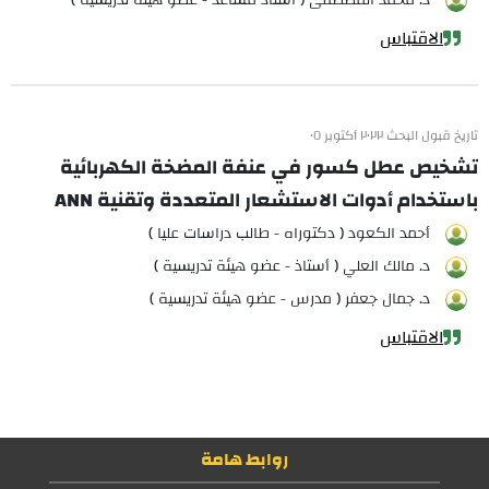
د. محمد المصطفى ( أستاذ مساعد - عضو هيئة تدريسية )
الاقتباس
تاريخ قبول البحث ٢٠٢٢ أكتوبر ٠٥
تشخيص عطل كسور في عنفة المضخة الكهربائية
باستخدام أدوات الاستشعار المتعددة وتقنية ANN
أحمد الكعود ( دكتوراه - طالب دراسات عليا )
د. مالك العلي ( أستاذ - عضو هيئة تدريسية )
د. جمال جعفر ( مدرس - عضو هيئة تدريسية )
الاقتباس
روابط هامة