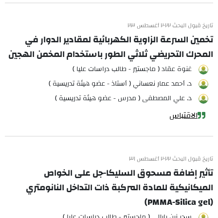
تاريخ قبول البحث ٢٠٢٢ أغسطس ٢٣
تخمين السرعة الزاوية الكهربائية لمقادير الدوار في
المحرك التحريضي ثلاثي الطور باستخدام المخمن الهجين
غنوة عقاد ( ماجستير - طالب دراسات عليا )
د. أحمد عمار نعساني ( أستاذ - عضو هيئة تدريسية )
د. علي المصطفى ( مدرس - عضو هيئة تدريسية )
الاقتباس
تاريخ قبول البحث ٢٠٢٢ أغسطس ٣١
تأثير إضافة مسحوق السليكا-جل على الخواص
الميكانيكية للمادة المركبة ذات التداخل النانومتري
(PMMA-Silica gel)
سحر زين بابللي ( ماجستير - طالب دراسات عليا )