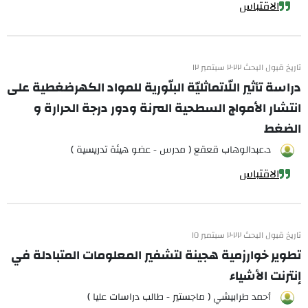
الاقتباس
تاريخ قبول البحث ٢٠٢٢ سبتمبر ١٢
دراسة تأثير اللّاتماثليّة البلّورية للمواد الكهرضغطية على
انتشار الأمواج السطحية المرنة ودور درجة الحرارة و
الضغط
د.عبدالوهاب قعقع ( مدرس - عضو هيئة تدريسية )
الاقتباس
تاريخ قبول البحث ٢٠٢٢ سبتمبر ١٥
تطوير خوارزمية هجينة لتشفير المعلومات المتبادلة في
إنترنت الأشياء
أحمد طرابيشي ( ماجستير - طالب دراسات عليا )