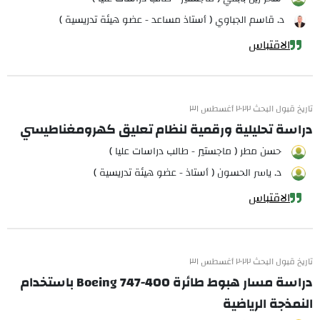
د. قاسم الجباوي ( أستاذ مساعد - عضو هيئة تدريسية )
الاقتباس
تاريخ قبول البحث ٢٠٢٢ أغسطس ٣١
دراسة تحليلية ورقمية لنظام تعليق كهرومغناطيسي
حسن مطر ( ماجستير - طالب دراسات عليا )
د. ياسر الحسون ( أستاذ - عضو هيئة تدريسية )
الاقتباس
تاريخ قبول البحث ٢٠٢٢ أغسطس ٣١
دراسة مسار هبوط طائرة Boeing 747-400 باستخدام
النمذجة الرياضية