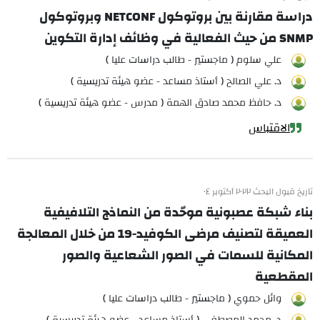
دراسة مقارنة بين بروتوكول NETCONF وبروتوكول
SNMP من حيث الفعالية في وظائف إدارة التكوين
علي سلوم ( ماجستير - طالب دراسات عليا )
د. علي الصالح ( أستاذ مساعد - عضو هيئة تدريسية )
د. حافظ محمد صادق الهمة ( مدرس - عضو هيئة تدريسية )
الاقتباس
تاريخ قبول البحث ٢٠٢٢ أكتوبر ٠٤
بناء شبكة عصبونية موحّدة من النماذج التلافيفية
العميقة لتصنيف مرضى الكوفيد-19 من خلال المعالجة
المكانية للسمات في الصور الشعاعية والصور
المقطعية
وائل حموي ( ماجستير - طالب دراسات عليا )