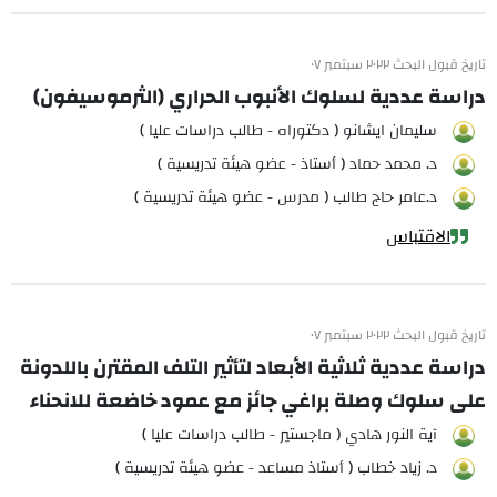
تاريخ قبول البحث ٢٠٢٢ سبتمبر ٠٧
دراسة عددية لسلوك الأنبوب الحراري (الثرموسيفون)
سليمان ايشانو ( دكتوراه - طالب دراسات عليا )
د. محمد حماد ( أستاذ - عضو هيئة تدريسية )
د.عامر حاج طالب ( مدرس - عضو هيئة تدريسية )
الاقتباس
تاريخ قبول البحث ٢٠٢٢ سبتمبر ٠٧
دراسة عددية ثلاثية الأبعاد لتأثير التلف المقترن باللدونة
على سلوك وصلة براغي جائز مع عمود خاضعة للانحناء
آية النور هادي ( ماجستير - طالب دراسات عليا )
د. زياد خطاب ( أستاذ مساعد - عضو هيئة تدريسية )