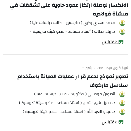
الانكسار لوصلة ارتكاز عمود حاوية على تشققات في
منشأة فولاذية
محمد مهدي ركبي ( ماجستير - طالب دراسات عليا )
د. زياد خطاب ( أستاذ مساعد - عضو هيئة تدريسية )
الاقتباس
تاريخ قبول البحث ٢٠٢٢ سبتمبر ٠٤
تطویر نموذج لدعم قر ا ر عملیات الصیانة باستخدام
سلاسل ماركوف
أنطوان موصللي ( دكتوراه - طالب دراسات عليا )
د. جميل شيخ عثمان ( أستاذ مساعد - عضو هيئة تدريسية )
د. عبدو العبد الله ( أستاذ مساعد - عضو هيئة تدريسية )
الاقتباس