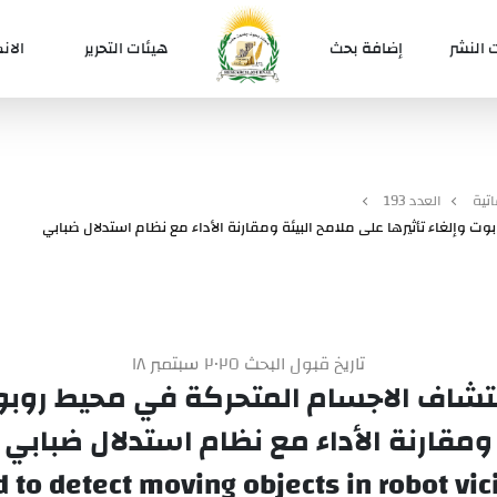
 النشر
إضافة بحث
هيئات التحرير
الان
تية
العدد 193
وإلغاء تأثيرها على ملامح البيئة ومقارنة الأداء مع نظام استدلال ضبابي
تاريخ قبول البحث ٢٠٢٥ سبتمبر ١٨
شاف الاجسام المتحركة في محيط روبوت و
ومقارنة الأداء مع نظام استدلال ضبابي
to detect moving objects in robot vici