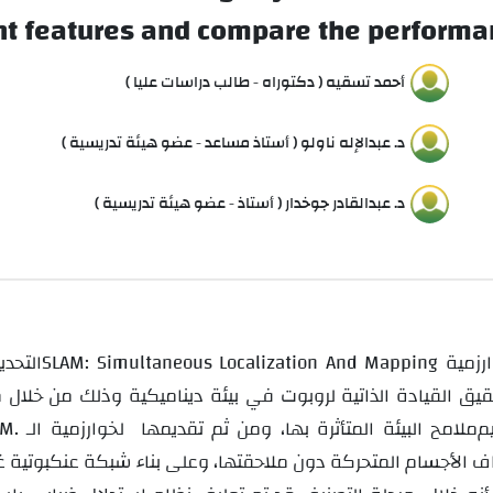
t features and compare the performan
أحمد تسقيه ( دكتوراه - طالب دراسات عليا )
د. عبدالإله ناولو ( أستاذ مساعد - عضو هيئة تدريسية )
د. عبدالقادر جوخدار ( أستاذ - عضو هيئة تدريسية )
SLAM: Simultaneous Localization And Mapping
قيق القيادة الذاتية لروبوت في بيئة ديناميكية
، وذلك من خلال معالجة مسبقة لبيانات المسح
م
ملامح البيئة المتأثرة بها، ومن ثم تقديمها
لخوارزمية الـ
.
AM
الأجسام المتحركة دون ملاحقتها، وعلى بناء شبكة عنكبوتية غير متنا