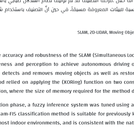
 أنه خلال
سبة للبيئات المعروفة مسبقاً، في حين أنّ التصنيف باستخدام 
SLAM, 2D-LIDAR, Moving Obje
e accuracy and robustness of the SLAM (
Simultaneous Loc
eness and perception to achieve autonomous driving 
h detects and removes moving objects as well as resto
 relied on applying the (XORing) function on two cons
tion, where the size of memory required for the method 
cation phase, a fuzzy inference system was tuned using 
am-FIS classification method is suitable for previously 
most indoor environments, and is consistent with the nat