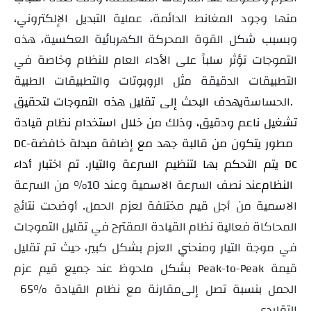
منها وجود المغانط الدائمة، عملية التبديل الإلكتروني،
وبسبب شكل القوة المحركة الكهربائية العكسية، هذه
التموجات تؤثر سلباً على الأداء العام للنظام وخاصة في
التطبيقات الدقيقة مثل الروبوتات والتطبيقات الطبية
الحساسة.
يهدف البحث إلى تقليل هذه التموجات لتحقيق
تشغيل ناعم ودقيق، وذلك من خلال استخدام نظام قيادة
مطور يتكون من قالبة جهد مع إضافة مبدلة خافضة
DC-
يتم التحكم بها لتنظيم السرعة والتيار. تم اختبار أداء
DC
النظام
عند نصف السرعة الاسمية وعند 10% من السرعة
الاسمية من أجل قيم مختلفة لعزم الحمل. أوضحت نتائج
المحاكاة فعالية نظام القيادة المقترح في تقليل التموجات
في موجة التيار ومنحني العزم بشكل كبير، حيث تم تقليل
قيمة
بشكل ملحوظ عند جميع قيم عزم
Peak-to-Peak
الحمل بنسبة تصل إلى
65% مقارنة مع نظام القيادة
التقليدي
.