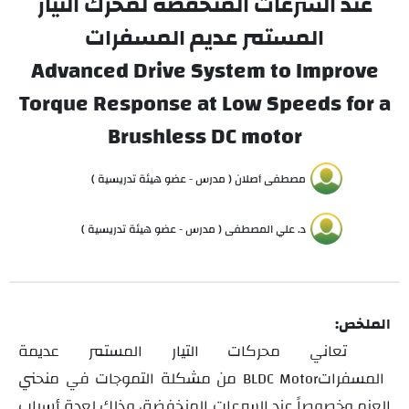
عند السرعات المنخفضة لمحرك التيار
المستمر عديم المسفرات
Advanced Drive System to Improve
Torque Response at Low Speeds for a
Brushless DC motor
مصطفى أصلان ( مدرس - عضو هيئة تدريسية )
د. علي المصطفى ( مدرس - عضو هيئة تدريسية )
الملخص:
تعاني محركات التيار المستمر عديمة
المسفرات
من مشكلة التموجات في منحني
BLDC Motor
العزم وخصوصاً عند السرعات المنخفضة، وذلك لعدة أسباب