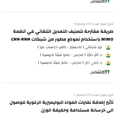
الاقتباس
تاريخ قبول البحث ٢٠٢١ نوفمبر ٠٨
طريقة مقترحة لتصنيف التعديل التلقائي في أنظمة
MIMO باستخدام نموذج مطور من شبكات CNN-RNN
نور شراباتي ( ماجستير - طالب دراسات عليا )
د. ثائر داؤد ( مدرس - عضو هيئة تدريسية )
د. رامي خال ( مدرس - عضو هيئة تدريسية )
الاقتباس
تاريخ قبول البحث ٢٠٢١ نوفمبر ١٠
تأثير إضافة نفايات المواد البوليميرية الرغوية للوصول
الى خرسانة مستدامة وخفيفة الوزن