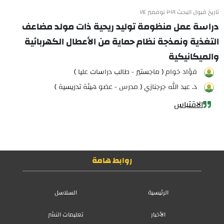
تاريخ قبول البحث ٢٠٢١ نوفمبر ٢٤
دراسة عمل منظومة توليد ريحية ذات مولد مضاعف
التغذية ونمذجة نظام حماية من الأعطال الكهربائية
والميكانيكية
فؤاد خوام ( ماجستير - طالب دراسات عليا )
د. عبد الله جرجنازي ( مدرس - عضو هيئة تدريسية )
الاقتباس
روابط هامة
الرئيسية
السلاسل
الأخبار
تعليمات النشر