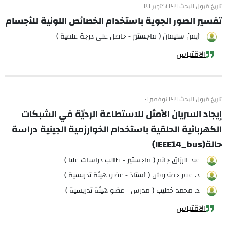
تاريخ قبول البحث ٢٠٢١ أكتوبر ٣١
تفسير الصور الجوية باستخدام الخصائص اللونية للأجسام
أيمن سليمان ( ماجستير - حاصل على درجة علمية )
الاقتباس
تاريخ قبول البحث ٢٠٢١ نوفمبر ٠١
إيجاد السريان الأمثل للاستطاعة الرديّة في الشبكات
الكهربائية الحلقية باستخدام الخوارزمية الجينية دراسة
حالة(IEEE14_bus)
عبد الرزاق جانم ( ماجستير - طالب دراسات عليا )
د. عمر حمندوش ( أستاذ - عضو هيئة تدريسية )
د. محمد خطيب ( مدرس - عضو هيئة تدريسية )
الاقتباس