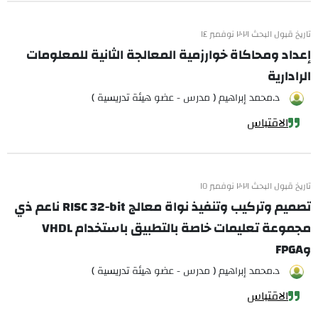
تاريخ قبول البحث ٢٠٢١ نوفمبر ١٤
إعداد ومحاكاة خوارزمية المعالجة الثانية للمعلومات
الرادارية
د.محمد إبراهيم ( مدرس - عضو هيئة تدريسية )
الاقتباس
تاريخ قبول البحث ٢٠٢١ نوفمبر ١٥
تصميم وتركيب وتنفيذ نواة معالج RISC 32-bit ناعم ذي
مجموعة تعليمات خاصة بالتطبيق باستخدام VHDL
وFPGA
د.محمد إبراهيم ( مدرس - عضو هيئة تدريسية )
الاقتباس