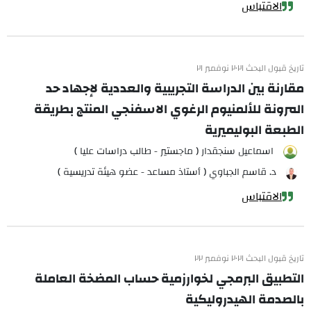
الاقتباس
تاريخ قبول البحث ٢٠٢١ نوفمبر ٢١
مقارنة بين الدراسة التجريبية والعددية لإجهاد حد
المرونة للألمنيوم الرغوي الاسفنجي المنتج بطريقة
الطبعة البوليميرية
اسماعيل سنجقدار ( ماجستير - طالب دراسات عليا )
د. قاسم الجباوي ( أستاذ مساعد - عضو هيئة تدريسية )
الاقتباس
تاريخ قبول البحث ٢٠٢١ نوفمبر ٢٢
التطبيق البرمجي لخوارزمية حساب المضخة العاملة
بالصدمة الهيدروليكية