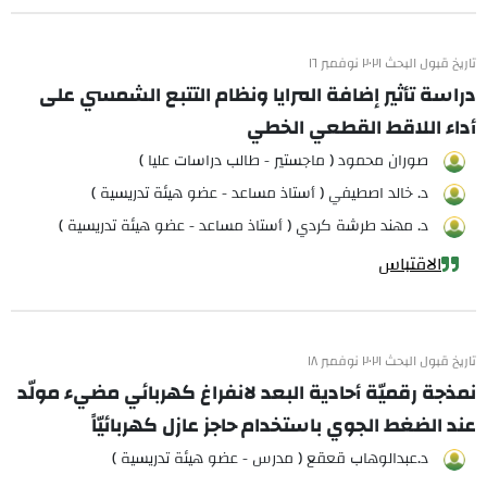
تاريخ قبول البحث ٢٠٢١ نوفمبر ١٦
دراسة تأثير إضافة المرايا ونظام التتبع الشمسي على
أداء اللاقط القطعي الخطي
صوران محمود ( ماجستير - طالب دراسات عليا )
د. خالد اصطيفي ( أستاذ مساعد - عضو هيئة تدريسية )
د. مهند طرشة كردي ( أستاذ مساعد - عضو هيئة تدريسية )
الاقتباس
تاريخ قبول البحث ٢٠٢١ نوفمبر ١٨
نمذجة رقميّة أحادية البعد لانفراغ كهربائي مضيء مولّد
عند الضغط الجوي باستخدام حاجز عازل كهربائيّاً
د.عبدالوهاب قعقع ( مدرس - عضو هيئة تدريسية )