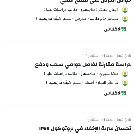
خواص الجريان على سطح أفقي
ايمان جوهر ( ماجستير - طالب دراسات عليا )
د.عامر حاج طالب ( مدرس - عضو هيئة تدريسية )
الاقتباس
تاريخ قبول البحث ٢٠٢١ سبتمبر ١٩
دراسة مقارنة لفاصل دوامي سحب ودفع
مها عليوي ( ماجستير - طالب دراسات عليا )
د. فائز النجار ( أستاذ - عضو هيئة تدريسية )
الاقتباس
تاريخ قبول البحث ٢٠٢١ سبتمبر ٢١
تحسين سرية الإخفاء في بروتوكول IPv6