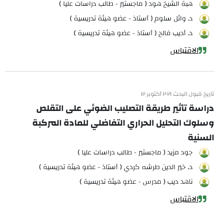
هبة الشيخ هود ( ماجستير - طالب دراسات عليا )
د. وائل سلوم ( أستاذ - عضو هيئة تدريسية )
د. أديب فالح ( أستاذ - عضو هيئة تدريسية )
الاقتباس
تاريخ قبول البحث ٢٠٢١ أكتوبر ١٢
دراسة تأثير طريقة التصليب الضوئي على التقلص
وسلوك التحليل الحراري التفاضلي للمادة المركبة
السنية
جود مزيد ( ماجستير - طالب دراسات عليا )
د. خير الدين طرشه كردي ( أستاذ - عضو هيئة تدريسية )
ناهد ديب ( مدرس - عضو هيئة تدريسية )
الاقتباس