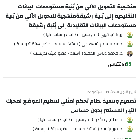
منهجية للتحويل الآلي من بُنية مستودعات البيانات
التقليدية إلى بُنية رشيقةمنهجية للتحويل الآلي من بُنية
مستودعات البيانات التقليدية إلى بُنية رشيقة
ريما قباقيبي ( ماجستير - طالب دراسات عليا )
د.عبد السلام قلعه جي ( أستاذ مساعد - عضو هيئة تدريسية )
د. محمد دباس الحميد ( أستاذ - عضو هيئة تدريسية )
الاقتباس
تاريخ قبول البحث ٢٠٢١ سبتمبر ٢٧
تصميم وتنفيذ نظام تحكم أمثلي لتنظيم الموضع لمحرك
التيار المستمر بدون حساس
مصطفى مؤذن ( ماجستير - طالب دراسات عليا )
د. مروان لباد ( أستاذ مساعد - عضو هيئة تدريسية )