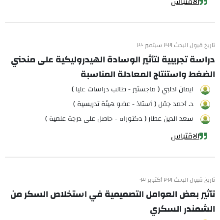
الاقتباس
تاريخ قبول البحث ٢٠٢١ سبتمبر ٣٠
دراسة تجريبية لتأثير الوسادة الهيدروليكية على منحني
الضغط واستنتاج المعادلة المناسبة
ايمان ادلبي ( ماجستير - طالب دراسات عليا )
د. أحمد جقل ( أستاذ - عضو هيئة تدريسية )
سعد الدين عطار ( دكتوراه - حاصل على درجة علمية )
الاقتباس
تاريخ قبول البحث ٢٠٢١ أكتوبر ٠٣
تأثير بعض العوامل التصميمية في استخلاص السكر من
الشمندر السكري