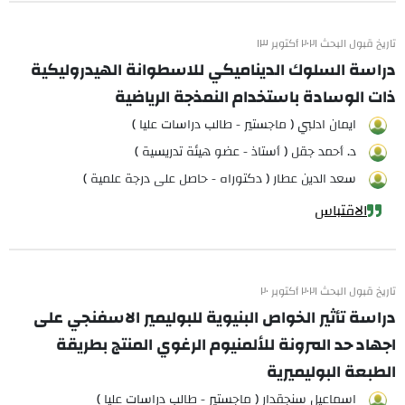
تاريخ قبول البحث ٢٠٢١ أكتوبر ١٣
دراسة السلوك الديناميكي للاسطوانة الهيدروليكية
ذات الوسادة باستخدام النمذجة الرياضية
ايمان ادلبي ( ماجستير - طالب دراسات عليا )
د. أحمد جقل ( أستاذ - عضو هيئة تدريسية )
سعد الدين عطار ( دكتوراه - حاصل على درجة علمية )
الاقتباس
تاريخ قبول البحث ٢٠٢١ أكتوبر ٢٠
دراسة تأثير الخواص البنيوية للبوليمير الاسفنجي على
اجهاد حد المرونة للألمنيوم الرغوي المنتج بطريقة
الطبعة البوليميرية
اسماعيل سنجقدار ( ماجستير - طالب دراسات عليا )