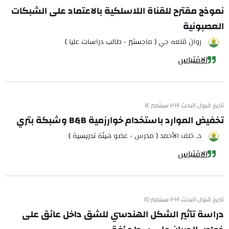
نموذج مقترح للقناة اللاسلكية بالاعتماد على الشبكات
العصبونية
روان قلعه جي ( ماجستير - طالب دراسات عليا )
الاقتباس
تاريخ قبول البحث ٢٠٢١ سبتمبر ١٤
تخفيض الموارد باستخدام خوارزمية B&B وشبكة بتري
د. خلف الأحمد ( مدرس - عضو هيئة تدريسية )
الاقتباس
تاريخ قبول البحث ٢٠٢١ سبتمبر ١٥
دراسة تأثير الشكل الهندسي للشق داخل عائق على