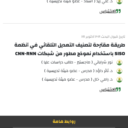
د. علي زيد ( أستاذ - عضو هيئة تدريسية )
الاقتباس
تاريخ قبول البحث ٢٠٢١ أكتوبر ٢٨
طريقة مقترحة لتصنيف التعديل التلقائي في أنظمة
SISO باستخدام نموذج مطور من شبكات CNN-RNN
نور شراباتي ( ماجستير - طالب دراسات عليا )
د. ثائر داؤد ( مدرس - عضو هيئة تدريسية )
د. رامي خال ( مدرس - عضو هيئة تدريسية )
الاقتباس
روابط هامة