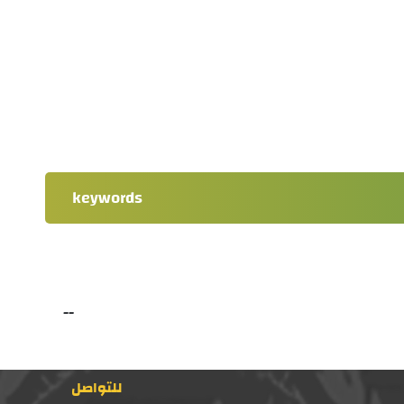
keywords
--
للتواصل