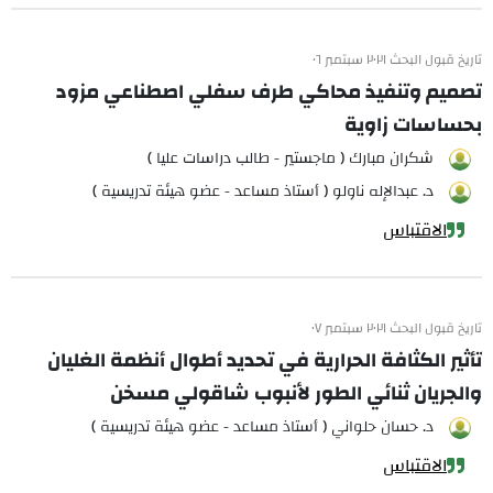
تاريخ قبول البحث ٢٠٢١ سبتمبر ٠٦
تصميم وتنفيذ محاكي طرف سفلي اصطناعي مزود
بحساسات زاوية
شكران مبارك ( ماجستير - طالب دراسات عليا )
د. عبدالإله ناولو ( أستاذ مساعد - عضو هيئة تدريسية )
الاقتباس
تاريخ قبول البحث ٢٠٢١ سبتمبر ٠٧
تأثير الكثافة الحرارية في تحديد أطوال أنظمة الغليان
والجريان ثنائي الطور لأنبوب شاقولي مسخن
د. حسان حلواني ( أستاذ مساعد - عضو هيئة تدريسية )
الاقتباس