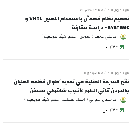
تاريخ قبول البحث ٢٠٢١ أغسطس ٢٩
تصميم نظام مُضمَّن باستخدام اللغتين VHDL و
SYSTEMC - دراسة مقارنة
د. علي عجيب ( مدرس - عضو هيئة تدريسية )
الاقتباس
تاريخ قبول البحث ٢٠٢١ سبتمبر ٠٥
تأثير السرعة الكتلية في تحديد أطوال أنظمة الغليان
والجريان ثنائي الطور لأنبوب شاقولي مسخن
د. حسان حلواني ( أستاذ مساعد - عضو هيئة تدريسية )
الاقتباس