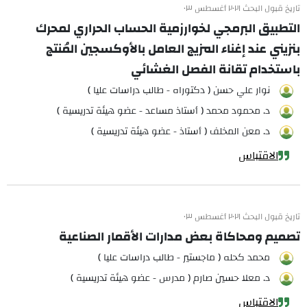
تاريخ قبول البحث ٢٠٢١ أغسطس ٠٣
التطبيق البرمجي لخوارزمية الحساب الحراري لمحرك
بنزيني عند إغناء المزيج العامل بالأوكسجين المُنتج
باستخدام تقانة الفصل الغشائي
نوار علي حسن ( دكتوراه - طالب دراسات عليا )
د. محمود محمد ( أستاذ مساعد - عضو هيئة تدريسية )
د. معن المخلف ( أستاذ - عضو هيئة تدريسية )
الاقتباس
تاريخ قبول البحث ٢٠٢١ أغسطس ٠٣
تصميم ومحاكاة بعض مدارات الأقمار الصناعية
محمد كحله ( ماجستير - طالب دراسات عليا )
د. معلا حسين صارم ( مدرس - عضو هيئة تدريسية )
الاقتباس