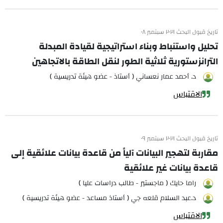
تاريخ قبول البحث ٢٠٢١ سبتمبر ٠٨
تحليل واستنباط وبناء استراتيجية لقيادة المبدلة
الترانزستورية ثلاثية الطور لنقل الطاقة بالاتجاهين
د. أحمد عمار نعساني ( أستاذ - عضو هيئة تدريسية )
الاقتباس
تاريخ قبول البحث ٢٠٢١ سبتمبر ٠٩
مقاربة لتهجير البيانات آلياً من قاعدة بيانات علائقية إلى
قاعدة بيانات غير علائقية
راما حايك ( ماجستير - طالب دراسات عليا )
د.عبد السلام قلعه جي ( أستاذ مساعد - عضو هيئة تدريسية )
الاقتباس