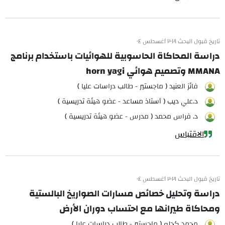
تاريخ قبول البحث ٢٠٢١ أغسطس ٠٤
دراسة المحاكاة الحاسوبية للهوائيات باستخدام برنامج
MMANA وتصميم هوائي horn yagi
فائز العنيد ( ماجستير - طالب دراسات عليا )
د.علي ديب ( أستاذ مساعد - عضو هيئة تدريسية )
د. فراس محمد ( مدرس - عضو هيئة تدريسية )
الاقتباس
تاريخ قبول البحث ٢٠٢١ أغسطس ٠٤
دراسة وتحليل خصائص مسارات الصواريخ البالستية
ومحاكاة طيرانها مع احتساب دوران الأرض
محمد كحله ( ماجستير - طالب دراسات عليا )