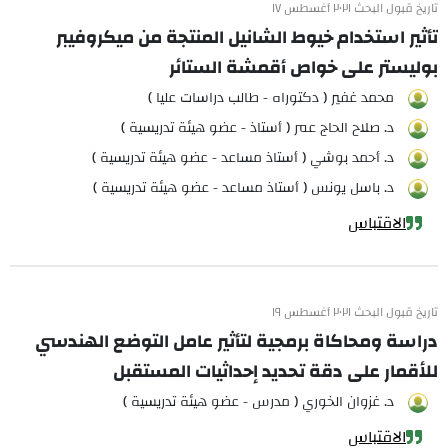
تاريخ قبول البحث ٢٠٢١ أغسطس ١٧
تأثير استخدام خيوط الشانيل المنتجة من ميكروفيبر
بوليستر على خواص أقمشة الستائر
محمد غفير ( دكتوراه - طالب دراسات عليا )
د. صلاح الحاج عمر ( أستاذ - عضو هيئة تدريسية )
د. أحمد بوشي ( أستاذ مساعد - عضو هيئة تدريسية )
د. باسل يونس ( أستاذ مساعد - عضو هيئة تدريسية )
الاقتباس
تاريخ قبول البحث ٢٠٢١ أغسطس ١٩
دراسة ومحاكاة برمجية لتأثير عامل التوضع الهندسي
للأقمار على دقة تحديد إحداثيات المستقبل
د. غزوان الخوري ( مدرس - عضو هيئة تدريسية )
الاقتباس