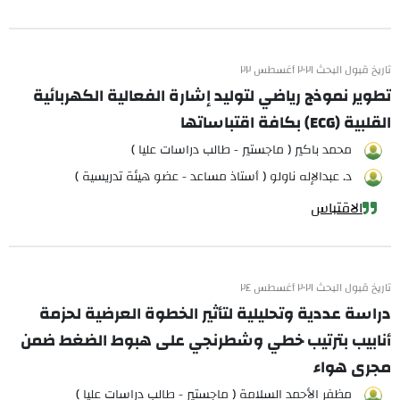
تاريخ قبول البحث ٢٠٢١ أغسطس ٢٢
تطوير نموذج رياضي لتوليد إشارة الفعالية الكهربائية
القلبية (ECG) بكافة اقتباساتها
محمد باكير ( ماجستير - طالب دراسات عليا )
د. عبدالإله ناولو ( أستاذ مساعد - عضو هيئة تدريسية )
الاقتباس
تاريخ قبول البحث ٢٠٢١ أغسطس ٢٤
دراسة عددية وتحليلية لتأثير الخطوة العرضية لحزمة
أنابيب بترتيب خطي وشطرنجي على هبوط الضغط ضمن
مجرى هواء
مظفر الأحمد السلامة ( ماجستير - طالب دراسات عليا )