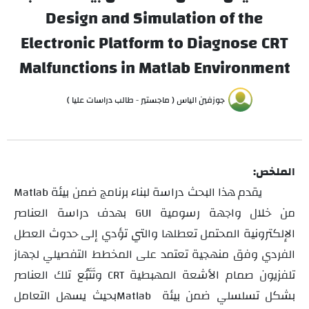
Design and Simulation of the
Electronic Platform to Diagnose CRT
Malfunctions in Matlab Environment
جوزفين الياس ( ماجستير - طالب دراسات عليا )
الملخص:
يقدم هذا البحث دراسة لبناء برنامج ضمن بيئة
Matlab
من خلال واجهة رسومية
بهدف دراسة العناصر
GUI
الإلكترونية المحتمل تعطلها والتي تؤدي إلى حدوث العطل
الفردي وفق منهجية تعتمد على المخطط التفصيلي لجهاز
تلفزيون صمام الأشعة المهبطية
وتَتَبُع تلك العناصر
CRT
بشكل تسلسلي ضمن بيئة
بحيث يسهل التعامل
Matlab