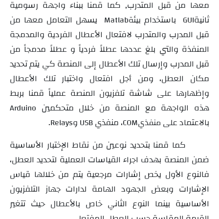
معها من قبل المتدرب, كما قمنا ببناء
واجهة رسومية
ثانية
باستخدام
يسهل التعامل معها من
GUI
بيئة
Matlab
قبل المدرب والمتدرب لافتعال الأعطال الفردية والمدمجة
المنفذة
والتي بلغ عددها
عطلاً فردياً و
عطلاً مدمجاً
من
قبل المدرب وإرسال تلك الأعطال إلى المنصة
كي يتم تحديد
مكان العطل،
ومن أجل افتعال واختبار تلك الأعطال
وإظهارها على شاشة تلفزيون المنصة عملياً قمنا بربط
هذه الواجهة مع المنصة من خلال متحكمين
Arduino
بالاعتماد على
،
منفذي
و
.
منفذي
COM
USB
Relays
كما قمنا بتحديد نوعين من نقاط الإختبار الأساسية
ضمن المنصة بهدف اجراء القياسات العملية لتحديد العطل،
فالنوع الأول يخص إشارات مرجعية يتم من خلالها قياس
الإشارات وبعض الجهود الهامة لدارات جهاز التلفزيون
الأساسية بينما النوع الثاني خاص بالأعطال حيث تتغير
القيمة المقاسة حسب العطل المفتعل
.