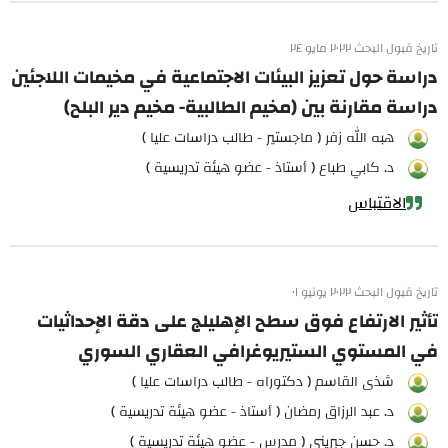
تاريخ قبول البحث ٢٠٢٢ مايو ٢٤
دراسة حول تعزيز البيئات الاجتماعية في مخيمات اللاجئين
دراسة مقارنة بين (مخيم الطالبية- مخيم دير البلح)
هبه الله زفر ( ماجستير - طالب دراسات عليا )
د. كابي طباع ( أستاذ - عضو هيئة تدريسية )
الاقتباس
تاريخ قبول البحث ٢٠٢٢ يونيو ٠١
تأثير الارتفاع فوق سطح الإهليلج على دقة الإحداثيات
في المستوي الستيريوغرافي العقاري السوري
شذى القاسم ( دكتوراه - طالب دراسات عليا )
د. عبد الرزاق رمضان ( أستاذ - عضو هيئة تدريسية )
د. حسن جبريني ( مدرس - عضو هيئة تدريسية )