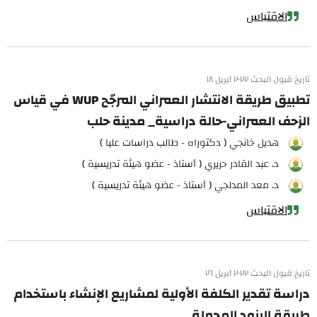
الاقتباس
تاريخ قبول البحث ٢٠٢٢ أبريل ١٨
تطبيق طريقة الانتشار العمراني المرجّح WUP في قياس
الزحف العمراني-حالة دراسية_ مدينة حلب
هديل خانجي ( دكتوراه - طالب دراسات عليا )
د. عبد القادر حريري ( أستاذ - عضو هيئة تدريسية )
د. معد المدلجي ( أستاذ - عضو هيئة تدريسية )
الاقتباس
تاريخ قبول البحث ٢٠٢٢ أبريل ٢٦
دراسة تقدير الكلفة الأولية لمشاريع الإنشاء باستخدام
طريقة البنود المحملة