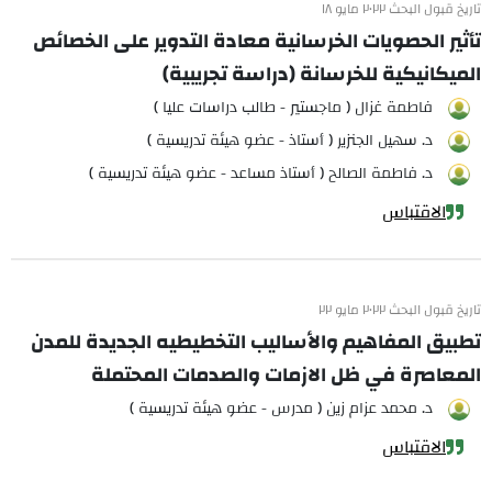
تاريخ قبول البحث ٢٠٢٢ مايو ١٨
تأثير الحصويات الخرسانية معادة التدوير على الخصائص
الميكانيكية للخرسانة (دراسة تجريبية)
فاطمة غزال ( ماجستير - طالب دراسات عليا )
د. سهيل الجنزير ( أستاذ - عضو هيئة تدريسية )
د. فاطمة الصالح ( أستاذ مساعد - عضو هيئة تدريسية )
الاقتباس
تاريخ قبول البحث ٢٠٢٢ مايو ٢٢
تطبيق المفاهيم والأساليب التخطيطيه الجديدة للمدن
المعاصرة في ظل الازمات والصدمات المحتملة
د. محمد عزام زين ( مدرس - عضو هيئة تدريسية )
الاقتباس