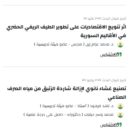
تاريخ قبول البحث ٢٠٢٢ مايو ٢٢
اثر تنويع الاقتصاديات على تطوير الطيف الريفي الحضري
في الأقاليم السورية
د. محمد عزام زين ( مدرس - عضو هيئة تدريسية )
الاقتباس
تاريخ قبول البحث ٢٠٢٢ يوليو ٣١
تصنيع غشاء نانوي لإزالة شاردة الزئبق من مياه الصرف
الصناعي
د. ناهد فرهود ( أستاذ - عضو هيئة تدريسية )
محمد ياسر حبابات ( دكتوراه - حاصل على درجة علمية )
الاقتباس