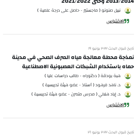
2013/2014 وحتى 2021/2022
نبيل صنونو ( ماجستير - حاصل على درجة علمية )
الاقتباس
تاريخ قبول البحث ٢٠٢٢ يونيو ١٩
نمذجة محطة معالجة مياه الصرف الصحي في مدينة
حماه باستخدام الشبكات العصبونية الاصطناعية
هبة بودقة ( دكتوراه - طالب دراسات عليا )
د. ناهد فرهود ( أستاذ - عضو هيئة تدريسية )
د. إياد هلالي ( مدرس متمرن - عضو هيئة تدريسية )
الاقتباس
تاريخ قبول البحث ٢٠٢٢ يونيو ٢٦