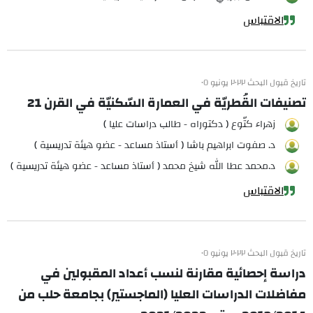
الاقتباس
تاريخ قبول البحث ٢٠٢٢ يونيو ٠٥
تصنيفات القُطريّة في العمارة السّكنيّة في القرن 21
زهراء كتّوع ( دكتوراه - طالب دراسات عليا )
د. صفوت ابراهيم باشا ( أستاذ مساعد - عضو هيئة تدريسية )
د.محمد عطا الله شيخ محمد ( أستاذ مساعد - عضو هيئة تدريسية )
الاقتباس
تاريخ قبول البحث ٢٠٢٢ يونيو ٠٥
دراسة إحصائية مقارنة لنسب أعداد المقبولين في
مفاضلات الدراسات العليا (الماجستير) بجامعة حلب من