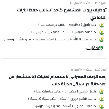
تاريخ قبول البحث ٢٠٢٢ أبريل ١٣
توظيف بيوت المشاهير كأحد أساليب حفظ التراث
اللامادي
هند رزوق ( دكتوراه - طالب دراسات عليا )
د. عصام طنوس ( أستاذ - عضو هيئة تدريسية )
د.محمد عطا الله شيخ محمد ( أستاذ مساعد - عضو هيئة تدريسية )
الاقتباس
تاريخ قبول البحث ٢٠٢٢ أبريل ١٤
رصد الزحف العمراني باستخدام تقنيات الاستشعار عن
بعد حالة دراسية_ مدينة حلب
هديل خانجي ( دكتوراه - طالب دراسات عليا )
د. عبد القادر حريري ( أستاذ - عضو هيئة تدريسية )
د. معد المدلجي ( أستاذ - عضو هيئة تدريسية )