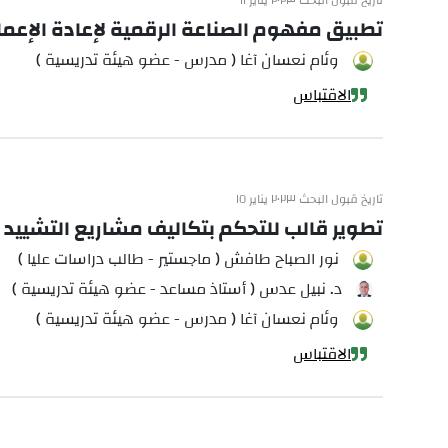
تاريخ قبول البحث ٢٠٢٣ يناير ١١
تطبيق مفهوم الصناعة الرقمية لإعادة الإعما
وئام نعسان آغا ( مدرس - عضو هيئة تدريسية )
الاقتباس
تاريخ قبول البحث ٢٠٢٣ يناير ١٥
تطوير قالب للتحكم بتكاليف مشاريع التشييد 
نور الصباح طافش ( ماجستير - طالب دراسات عليا )
د. نبيل عدس ( أستاذ مساعد - عضو هيئة تدريسية )
وئام نعسان آغا ( مدرس - عضو هيئة تدريسية )
الاقتباس