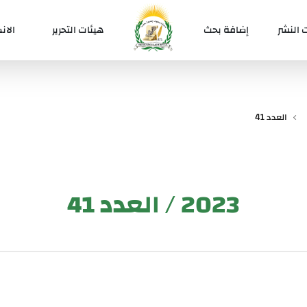
 النشر
إضافة بحث
هيئات التحرير
الان
العدد 41
2023 / العدد 41