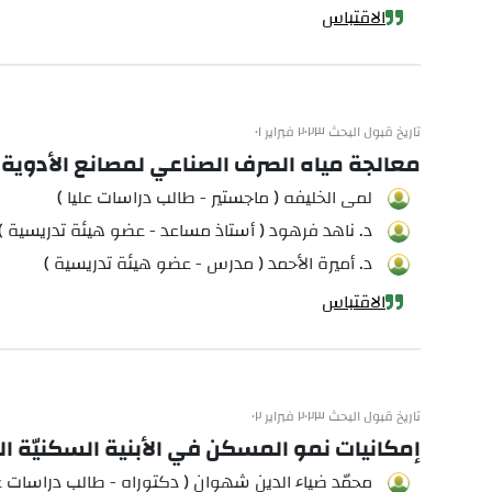
الاقتباس
تاريخ قبول البحث ٢٠٢٣ فبراير ٠١
معالجة مياه الصرف الصناعي لمصانع الأدوي
لمى الخليفه ( ماجستير - طالب دراسات عليا )
د. ناهد فرهود ( أستاذ مساعد - عضو هيئة تدريسية )
د. أميرة الأحمد ( مدرس - عضو هيئة تدريسية )
الاقتباس
تاريخ قبول البحث ٢٠٢٣ فبراير ٠٢
إمكانيات نمو المسكن في الأبنية السكنيّة الط
محمّد ضياء الدين شهوان ( دكتوراه - طالب دراسات عل