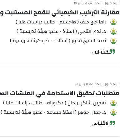
تاريخ قبول البحث ٢٠٢٣ يناير ١٧
مقارنة التركيب الكيميائي للقمح المستنبت وا
راما حاج خلف ( ماجستير - طالب دراسات عليا )
د. ندى التنجي ( أستاذ - عضو هيئة تدريسية )
أحمد الشيخ قدور ( أستاذ - عضو هيئة تدريسية )
الاقتباس
تاريخ قبول البحث ٢٠٢٢ يناير ١٨
متطلبات تحقيق الاستدامة في المنشآت الصنا
نسرين شاكر بريخان ( دكتوراه - طالب دراسات عليا )
د. جمال جوهر ( أستاذ مساعد - عضو هيئة تدريسية )
الاقتباس