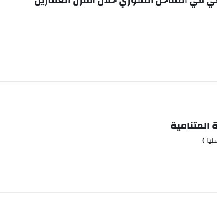
في في الساحل السوري خلال القرن العشرين
 المتنامية
يا )