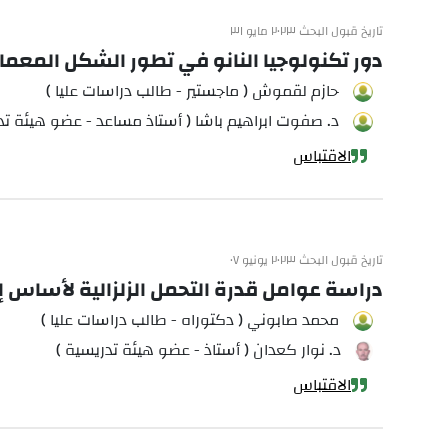
تاريخ قبول البحث ٢٠٢٣ مايو ٣١
دور تكنولوجيا النانو في تطور الشكل المعما
حازم لقموش ( ماجستير - طالب دراسات عليا )
د. صفوت ابراهيم باشا ( أستاذ مساعد - عضو هيئة تد
الاقتباس
تاريخ قبول البحث ٢٠٢٣ يونيو ٠٧
دراسة عوامل قدرة التحمل الزلزالية لأساس 
محمد صابوني ( دكتوراه - طالب دراسات عليا )
د. نوار كعدان ( أستاذ - عضو هيئة تدريسية )
الاقتباس