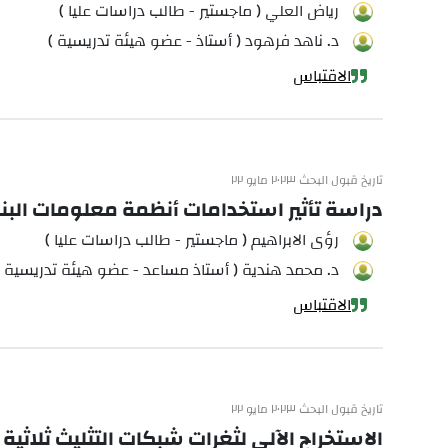
رياض العلي ( ماجستير - طالب دراسات عليا )
د. ناهد فرهود ( أستاذ - عضو هيئة تدريسية )
الاقتباس
تاريخ قبول البحث ٢٠٢٣ مايو ٢٢
دراسة تأثير استخدامات أنظمة معلومات البناء (BIM ) على مخاطر مشاريع الت
رؤى الابراهيم ( ماجستير - طالب دراسات عليا )
د. محمد هندية ( أستاذ مساعد - عضو هيئة تدريسية )
الاقتباس
تاريخ قبول البحث ٢٠٢٣ مايو ٢٢
الاستخراج الآلي لثغرات شبكات التثليث ثلاثية ا