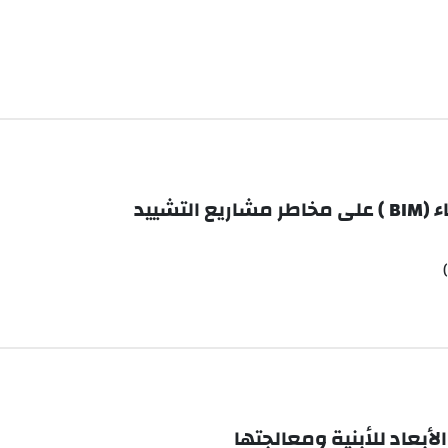
شييد
لأبعاد للأبنية ومعالجتها