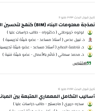
تاريخ قبول البحث ٢٠٢٣ مايو ١١
نمذجة معلومات البناء (BIM) كنهج لتحسين الأداء الحراري للمباني باستخدام البرمجة المرئية
لولوه خربوطلي ( دكتوراه - طالب دراسات عليا )
د. نبيل عدس ( أستاذ مساعد - عضو هيئة تدريسية )
د. فاطمة الصالح ( أستاذ مساعد - عضو هيئة تدريسية
د. محمد سماني ( قائم بالأعمال - عضو هيئة فنية )
الاقتباس
تاريخ قبول البحث ٢٠٢٣ مايو ١٤
أساليب التكامل المعماري المتبعة بين المبان
سدره حريري ( ماجستير - طالب دراسات عليا )