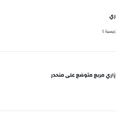
ري
ريسية )
إزاري مربع متوضع على منحدر