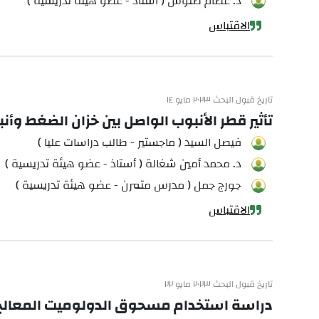
د. عصام طنوس ( أستاذ - عضو هيئة تدريسية )
الاقتباس
تاريخ قبول البحث ٢٠٢٣ مايو ١٤
تأثير قطر الأنبوب الواصل بين خزان الضغط وأن
فيصل السيد ( ماجستير - طالب دراسات عليا )
د. محمد أمين شغالة ( أستاذ - عضو هيئة تدريسية )
جورج جمل ( مدرس متمرن - عضو هيئة تدريسية )
الاقتباس
تاريخ قبول البحث ٢٠٢٣ مايو ٢٢
دراسة استخدام مسحوق الدولوميت المعالج وغ