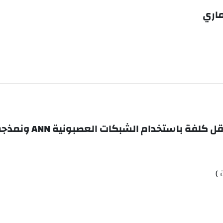
ماري
م الشبكات العصبونية ANN ونمذجة معلومات البناء BIM
 )