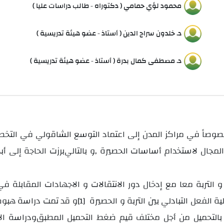
محمود لؤي حمامي ( دكتوراه - طالب دراسات عليا )
د. خلدون سراج الدين ( أستاذ - عضو هيئة تدريسية )
د. مصطفى كمال بدرة ( أستاذ - عضو هيئة تدريسية )
وصاً في مراكز المدن إلى اعتماد التوسع الشاقولي في التخطي
و بالتالي
برزت الحاجة إلى أ
,
و قد تمت دراسة هبوط
[1]
ودراسة الا