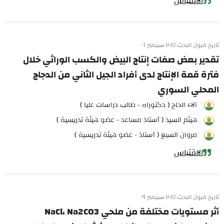
الاقتباس
تاريخ قبول البحث ٢٠١٥ سبتمبر ٠٦
تقدير بعض صفات إنتاج البيض والكسب الوراثي خلال
فترة قمة الإنتاج لدى أفراد الجيل الثاني من الدجاج
المحلي السوري
آلاء الحاج ( دكتوراه - طالب دراسات عليا )
هيثم السيد ( أستاذ مساعد - عضو هيئة تدريسية )
مروان السبع ( أستاذ - عضو هيئة تدريسية )
الاقتباس
تاريخ قبول البحث ٢٠١٥ سبتمبر ٠٩
أثر مستويات مختلفة من ملحي NaCl، Na2CO3