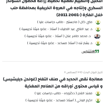
التحليل والتقييم لعملية تخطيط زراعة محصول الشوندر
السكري وإنتاجه في العروة الخريفية بمحافظة حلب
خلال الفترة (-2001 2011)
منى كال ( ماجستير - طالب دراسات عليا )
د. عبد الغني عبد اللطيف ( أستاذ - عضو هيئة تدريسية )
د. محمد طاهر عنان ( أستاذ - عضو هيئة تدريسية )
د. بشار ننه ( أستاذ مساعد - عضو هيئة تدريسية )
الاقتباس
تاريخ قبول البحث ٢٠١٥ أغسطس ١١
معالجة نقص الحديد في صنف التفاح (غولدن ديليشيس)
و قياس محتوى أوراقه من العناصر المغذية
مهند الغجر ( دكتوراه - طالب دراسات عليا )
اكرم البلخي ( أستاذ مساعد - عضو هيئة تدريسية )