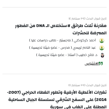
تاريخ قبول البحث ٢٠١٥ سبتمبر ١٤
مقارنة ثلاث طرائق لاستخلاص الـ DNA من الفطور
الممرضة للحشرات
أحمد كركوكلي ( ماجستير - طالب دراسات عليا )
عبد الناصر تريسي ( مدرس - عضو هيئة تدريسية )
د. فاتح خطيب ( أستاذ - عضو هيئة تدريسية )
الاقتباس
تاريخ قبول البحث ٢٠١٥ سبتمبر ١٥
تغيرات الأغطية الأرضية وتطور الغطاء الحراجي (2007-
2014) على السفح الشرقي لسلسلة الجبال الساحلية
المطلة على الغاب في سورية