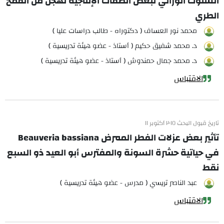
السلوك الوراثي لبعض الصفات الإنتاجية لهجن من القمح
الطري
محمد نور العساف ( دكتوراه - طالب دراسات عليا )
د. محمد شفيق حكيم ( أستاذ - عضو هيئة تدريسية )
د. محمد جمال حمندوش ( أستاذ - عضو هيئة تدريسية )
الاقتباس
تاريخ قبول البحث ٢٠١٥ أكتوبر ١١
تأثير بعض عزلات الفطر الممرض Beauveria bassiana
في حياتية حشرة السونة والمفترس أبو العيد ذو السبع
نقط
عبد الناصر تريسي ( مدرس - عضو هيئة تدريسية )
الاقتباس