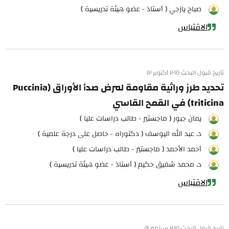
صباح يازجي ( أستاذ - عضو هيئة تدريسية )
الاقتباس
تاريخ قبول البحث ٢٠١٥ أكتوبر ١٢
تحديد طرز وراثية مقاومة لمرض صدأ الأوراق (Puccinia
triticina) في القمح القاسي
يمان جبور ( ماجستير - طالب دراسات عليا )
د. عبد الله اليوسف ( دكتوراه - حاصل على درجة علمية )
أحمد الأحمد ( ماجستير - طالب دراسات عليا )
د. محمد شفيق حكيم ( أستاذ - عضو هيئة تدريسية )
الاقتباس
تاريخ قبول البحث ٢٠١٥ سبتمبر ٠٩