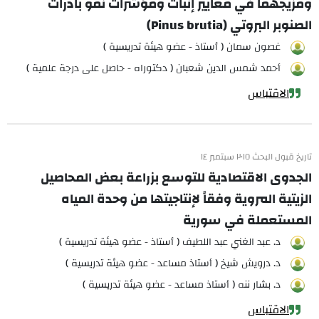
ومزيجهما في معايير إنبات ومؤشرات نمو بادرات
الصنوبر البروتي (Pinus brutia)
غصون سمان ( أستاذ - عضو هيئة تدريسية )
أحمد شمس الدين شعبان ( دكتوراه - حاصل على درجة علمية )
الاقتباس
تاريخ قبول البحث ٢٠١٥ سبتمبر ١٤
الجدوى الاقتصادية للتوسع بزراعة بعض المحاصيل
الزيتية المروية وفقاً لإنتاجيتها من وحدة المياه
المستعملة في سورية
د. عبد الغني عبد اللطيف ( أستاذ - عضو هيئة تدريسية )
د. درويش شيخ ( أستاذ مساعد - عضو هيئة تدريسية )
د. بشار ننه ( أستاذ مساعد - عضو هيئة تدريسية )
الاقتباس