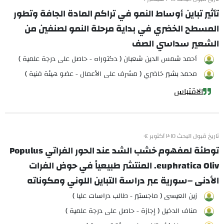
تأثير تباين أوساط النمو في تراكم المادة الجافة وتطور
المسطح الخضري في بداية مرحلة النمو لصنفين من
الشعير سداسي الصف
أحمد شمس الدين شعبان ( دكتوراه - حاصل على درجة علمية )
محمد بشير خاضري ( مشرف على الأعمال - عضو هيئة فنية )
الاقتباس
تاريخ قبول البحث ٢٠١٥ أكتوبر ٠٤
توطئة لمفهوم خشب الشد عند الحور الفراتي Populus
euphratica Oliv. المنتشر طبيعياً في حوض الفرات
الأدنى –سورية عبر دراسة التباين اللوني ومكوناته
زين العيسى ( ماجستير - طالب دراسات عليا )
مناف الدخيل ( إجازة - حاصل على درجة علمية )