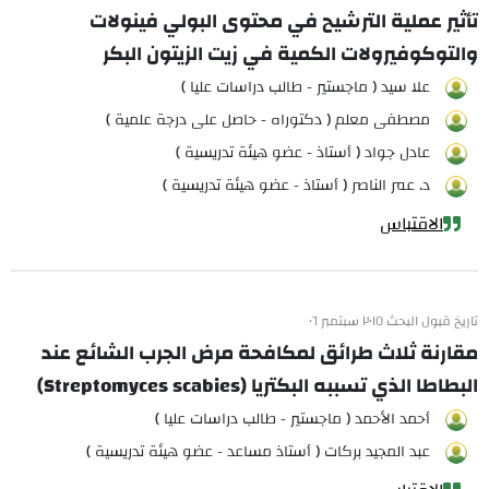
تأثير عملية الترشيح في محتوى البولي فينولات
والتوكوفيرولات الكمية في زيت الزيتون البكر
علا سيد ( ماجستير - طالب دراسات عليا )
مصطفى معلم ( دكتوراه - حاصل على درجة علمية )
عادل جواد ( أستاذ - عضو هيئة تدريسية )
د. عمر الناصر ( أستاذ - عضو هيئة تدريسية )
الاقتباس
تاريخ قبول البحث ٢٠١٥ سبتمبر ٠٦
مقارنة ثلاث طرائق لمكافحة مرض الجرب الشائع عند
البطاطا الذي تسببه البكتريا (Streptomyces scabies)
أحمد الأحمد ( ماجستير - طالب دراسات عليا )
عبد المجيد بركات ( أستاذ مساعد - عضو هيئة تدريسية )