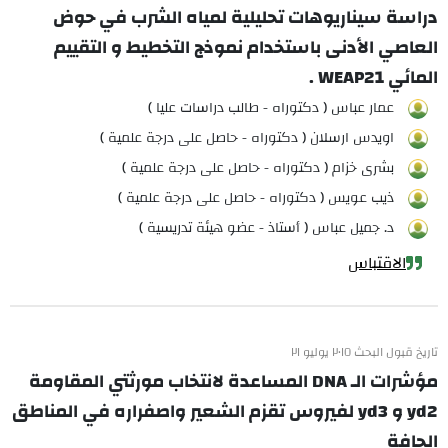
دراسة سيناريوهات تحليلية لمياه الشرب في حوض
العاصي الأدنى باستخدام نموذج التخطيط و التقييم
المائي WEAP21 .
عمار عباس ( دكتوراه - طالب دراسات عليا )
اويدس ارسلان ( دكتوراه - حاصل على درجة علمية )
بشرى خزام ( دكتوراه - حاصل على درجة علمية )
ذيب عويس ( دكتوراه - حاصل على درجة علمية )
د. جميل عباس ( أستاذ - عضو هيئة تدريسية )
الاقتباس
تاريخ قبول البحث ٢٠١٥ يوليو ٢١
مؤشرات الـ DNA المساعدة لانتخاب مورثتي المقاومة
yd2 و yd3 لفيروس تقزم الشعير واصفراره في المناطق
الجافة