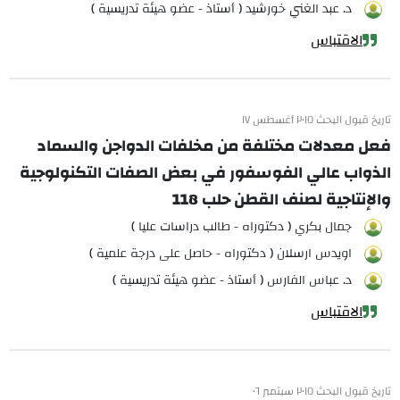
د. عبد الغني خورشيد ( أستاذ - عضو هيئة تدريسية )
الاقتباس
تاريخ قبول البحث ٢٠١٥ أغسطس ١٧
فعل معدلات مختلفة من مخلفات الدواجن والسماد
الذواب عالي الفوسفور في بعض الصفات التكنولوجية
والإنتاجية لصنف القطن حلب 118
جمال بكري ( دكتوراه - طالب دراسات عليا )
اويدس ارسلان ( دكتوراه - حاصل على درجة علمية )
د. عباس الفارس ( أستاذ - عضو هيئة تدريسية )
الاقتباس
تاريخ قبول البحث ٢٠١٥ سبتمبر ٠٦