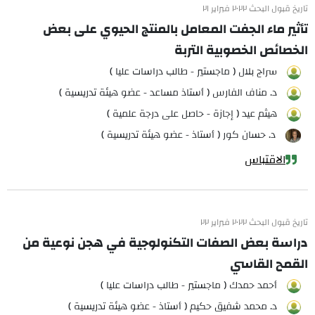
تاريخ قبول البحث ٢٠٢٢ فبراير ٢١
تأثير ماء الجفت المعامل بالمنتج الحيوي على بعض
الخصائص الخصوبية التربة
سراج بلال ( ماجستير - طالب دراسات عليا )
د. مناف الفارس ( أستاذ مساعد - عضو هيئة تدريسية )
هيثم عيد ( إجازة - حاصل على درجة علمية )
د. حسان كور ( أستاذ - عضو هيئة تدريسية )
الاقتباس
تاريخ قبول البحث ٢٠٢٢ فبراير ٢٢
دراسة بعض الصفات التكنولوجية في هجن نوعية من
القمح القاسي
أحمد حمدك ( ماجستير - طالب دراسات عليا )
د. محمد شفيق حكيم ( أستاذ - عضو هيئة تدريسية )