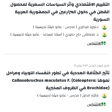
التقييم الاقتصادي وأثر السياسات السعرية لمحصول
القطن في دخول المزارعين في الجمهورية العربية
السورية
د.نيروز فرداوي ( مدرس - عضو هيئة تدريسية )
د. مصطفى حاج حميدي ( أستاذ مساعد - عضو هيئة تدريسية )
الاقتباس
تاريخ قبول البحث ٢٠٢٢ يناير ١٨
تأثير الكثافة العددية في تطور خنفساء اللوبياء ومراحل
نموها Callosobruchus maculatus F. (Coleoptera:
Bruchidae) في الظروف المخبرية
فائزة الدابل ( مدرس - عضو هيئة تدريسية )
الاقتباس