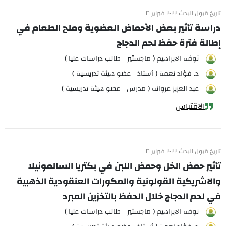
تاريخ قبول البحث ٢٠٢٢ فبراير ١٦
دراسة تأثير بعض الأحماض العضوية وملح الطعام في
إطالة فترة حفظ لحم الدجاج
نوفه الابراهيم ( ماجستير - طالب دراسات عليا )
د. فؤاد نعمة ( أستاذ - عضو هيئة تدريسية )
عبد العزيز عروانه ( مدرس - عضو هيئة تدريسية )
الاقتباس
تاريخ قبول البحث ٢٠٢٢ فبراير ١٦
تأثير حمض الخل وحمض اللبن في بكتريا السالمونيلا
والاشريكية القولونية والمكورات العنقودية الذهبية
في لحم الدجاج خلال الحفظ بالتخزين المبرد
نوفه الابراهيم ( ماجستير - طالب دراسات عليا )