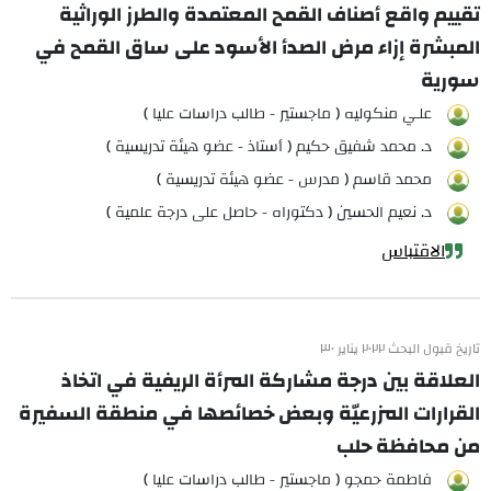
تقييم واقع أصناف القمح المعتمدة والطرز الوراثية
المبشرة إزاء مرض الصدأ الأسود على ساق القمح في
سورية
علـي منكوليه ( ماجستير - طالب دراسات عليا )
د. محمد شفيق حكيم ( أستاذ - عضو هيئة تدريسية )
محمد قاسم ( مدرس - عضو هيئة تدريسية )
د. نعيم الحسين ( دكتوراه - حاصل على درجة علمية )
الاقتباس
تاريخ قبول البحث ٢٠٢٢ يناير ٣٠
العلاقة بين درجة مشاركة المرأة الريفية في اتخاذ
القرارات المزرعيّة وبعض خصائصها في منطقة السفيرة
من محافظة حلب
فاطمة حمجو ( ماجستير - طالب دراسات عليا )