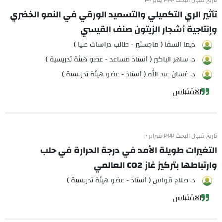
تاريخ قبول البحث ٢٠٢٢ يناير ٣٠
تأثير الري التكميلي والتسميد الورقي في النمو الخضري
وإنتاجية أشجار الزيتون صنف القيسي
ديما السقا ( ماجستير - طالب دراسات عليا )
د. ساهر الباكير ( أستاذ مساعد - عضو هيئة تدريسية )
د. غسان عبد الله ( أستاذ - عضو هيئة تدريسية )
الاقتباس
تاريخ قبول البحث ٢٠٢٢ فبراير ١٠
التغيرات طويلة الأمد في درجة الحرارة في حلب
وارتباطها بتركيز غاز CO2 العالمي
د. صلاح قواس ( أستاذ - عضو هيئة تدريسية )
الاقتباس