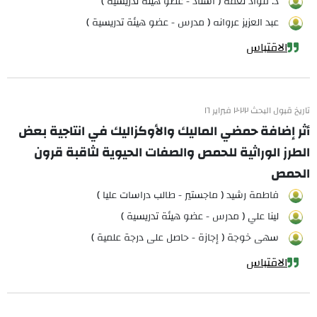
د. فؤاد نعمة ( أستاذ - عضو هيئة تدريسية )
عبد العزيز عروانه ( مدرس - عضو هيئة تدريسية )
الاقتباس
تاريخ قبول البحث ٢٠٢٢ فبراير ١٦
أثر إضافة حمضي الماليك والأوكزاليك في انتاجية بعض
الطرز الوراثية للحمص والصفات الحيوية لثاقبة قرون
الحمص
فاطمة رشيد ( ماجستير - طالب دراسات عليا )
لينا علي ( مدرس - عضو هيئة تدريسية )
سهى خوجة ( إجازة - حاصل على درجة علمية )
الاقتباس