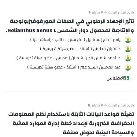
تاريخ قبول البحث ٢٠٢٢ فبراير ١٠
تأثير الإجهاد الرطوبي في الصفات المورفوفيزيولوجية
والإنتاجية لمحصول دوار الشمس Helianthus annus L.
ياسر الحاج إسماعيل ( ماجستير - طالب دراسات عليا )
د.غفران قطاش ( أستاذ - عضو هيئة تدريسية )
د. أحمد شمس الدين شعبان ( مدرس - عضو هيئة تدريسية )
عبد المحسن السيد عمر ( أستاذ - عضو هيئة تدريسية )
الاقتباس
تاريخ قبول البحث ٢٠٢٢ فبراير ١٤
تهيئة قواعد البيانات الثابتة باستخدام نظم المعلومات
الجغرافية الضرورية لإعداد خطة إدارة الموارد المائية
والسياحة البيئية لحوض صلنفة