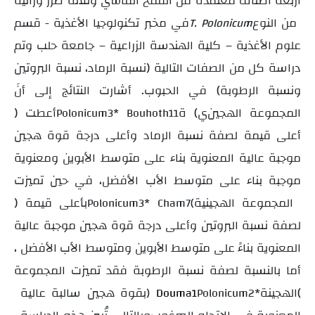
أربعة أصناف معتمدة من القمح القاسي وثلاثة طرز وراثية
من النوع
في مخبر تكنولوجيا الأغذية - قسم
T.
Polonicum
علوم الأغذية – كلية الهندسة الزراعية – جامعة حلب وتم
دراسة كل من الصفات التالية (نسبة الرماد، نسبة البروتين
ونسبة الرطوبة) في الحبوب. أشارت النتائج إلى أنَ
المجموعة الهجين
ي
ة (
) أعطت
Polonicum3* Bouhoth11
أعلى قيمة لصفة نسبة الرماد وأعلى درجة قوة هجين
موجبة عالية المعنوية بناء على متوسط الأبوين ومعنوية
موجبة بناء على متوسط الأب الأفضل، في حين تميزت
المجموعة الهجينية
) بأعلى قيمة
Polonicum3* Cham7
(
لصفة نسبة البروتين وأعلى درجة قوة هجين موجبة عالية
المعنوية بناءً على متوسط الأبوين ومتوسط الأب الأفضل ،
أما بالنسبة لصفة نسبة الرطوبة فقد تميزت المجموعة
الهجينة(
بقوة هجين سالبة عالية
)
Douma1
Polonicum2*