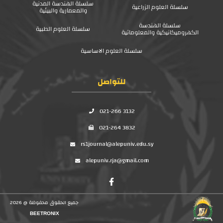
سلسلة الهندسة المدنية
سلسلة العلوم الزراعية
والمعمارية والبيئية
سلسلة الهندسة
سلسلة العلوم الطبية
الكهروميكانيكية والمعلوماتية
سلسلة العلوم الاساسية
للتواصل
021-266 3132
021-264 3832
rs1journal@alepuniv.edu.sy
alepuniv.rja@gmail.com
جميع الحقوق محفوظة @ 2026
BEETRONIX