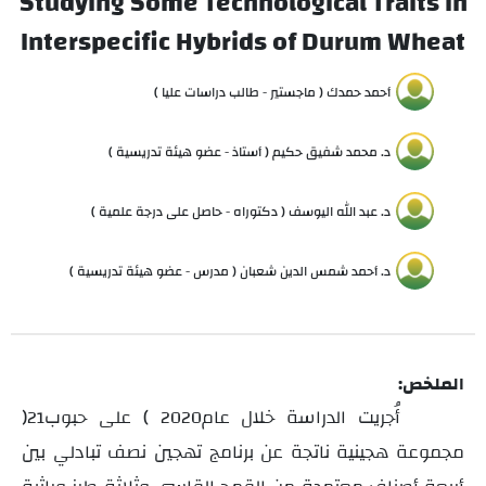
Studying Some Technological Traits in
Interspecific Hybrids of Durum Wheat
أحمد حمدك ( ماجستير - طالب دراسات عليا )
د. محمد شفيق حكيم ( أستاذ - عضو هيئة تدريسية )
د. عبد الله اليوسف ( دكتوراه - حاصل على درجة علمية )
د. أحمد شمس الدين شعبان ( مدرس - عضو هيئة تدريسية )
الملخص:
أُجريت الدراسة خلال عام
على حبوب (
)
21
2020
مجموعة هجينية ناتجة عن برنامج تهجين نصف تبادلي بين