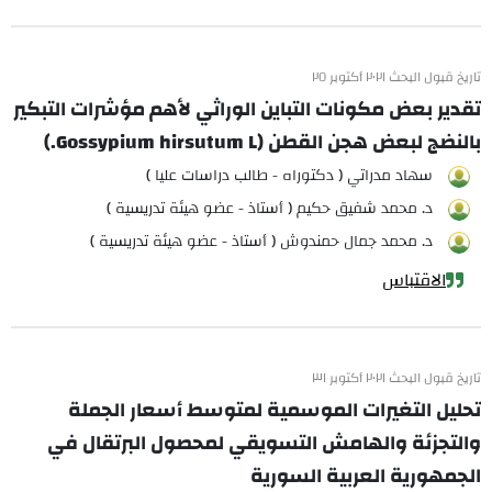
تاريخ قبول البحث ٢٠٢١ أكتوبر ٢٥
تقدير بعض مكونات التباين الوراثي لأهم مؤشرات التبكير
بالنضج لبعض هجن القطن (Gossypium hirsutum L.)
سهاد مدراتي ( دكتوراه - طالب دراسات عليا )
د. محمد شفيق حكيم ( أستاذ - عضو هيئة تدريسية )
د. محمد جمال حمندوش ( أستاذ - عضو هيئة تدريسية )
الاقتباس
تاريخ قبول البحث ٢٠٢١ أكتوبر ٣١
تحليل التغيرات الموسمية لمتوسط أسعار الجملة
والتجزئة والهامش التسويقي لمحصول البرتقال في
الجمهورية العربية السورية