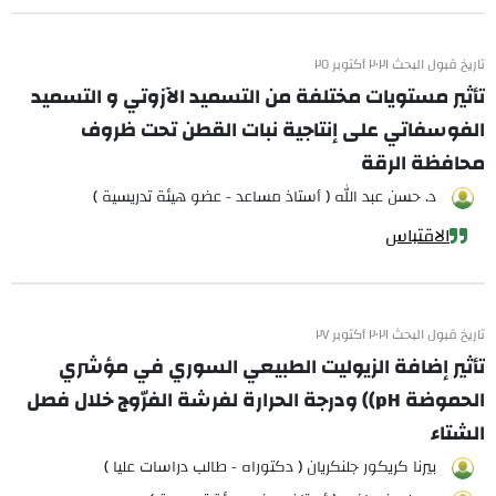
تاريخ قبول البحث ٢٠٢١ أكتوبر ٢٥
تأثير مستويات مختلفة من التسميد الآزوتي و التسميد
الفوسفاتي على إنتاجية نبات القطن تحت ظروف
محافظة الرقة
د. حسن عبد الله ( أستاذ مساعد - عضو هيئة تدريسية )
الاقتباس
تاريخ قبول البحث ٢٠٢١ أكتوبر ٢٧
تأثير إضافة الزيوليت الطبيعي السوري في مؤشري
الحموضة pH)) ودرجة الحرارة لفرشة الفرّوج خلال فصل
الشتاء
بيرنا كريكور جلنكريان ( دكتوراه - طالب دراسات عليا )