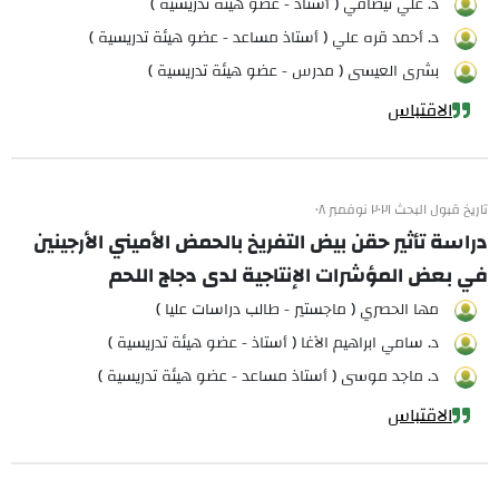
د. علي نيصافي ( أستاذ - عضو هيئة تدريسية )
د. أحمد قره علي ( أستاذ مساعد - عضو هيئة تدريسية )
بشرى العيسى ( مدرس - عضو هيئة تدريسية )
الاقتباس
تاريخ قبول البحث ٢٠٢١ نوفمبر ٠٨
دراسة تأثير حقن بيض التفريخ بالحمض الأميني الأرجينين
في بعض المؤشرات الإنتاجية لدى دجاج اللحم
مها الحصري ( ماجستير - طالب دراسات عليا )
د. سامي ابراهيم الآغا ( أستاذ - عضو هيئة تدريسية )
د. ماجد موسى ( أستاذ مساعد - عضو هيئة تدريسية )
الاقتباس