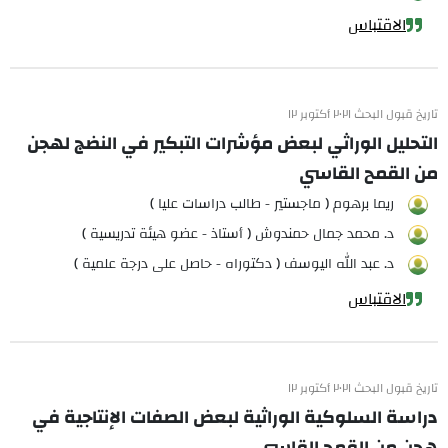
الاقتباس
تاريخ قبول البحث ٢٠٢١ أكتوبر ١٢
التحليل الوراثي لبعض مؤشرات التبكير في النضج لهجن
من القمح القاسي
ريما برهوم ( ماجستير - طالب دراسات عليا )
د. محمد جمال حمندوش ( أستاذ - عضو هيئة تدريسية )
د. عبد الله اليوسف ( دكتوراه - حاصل على درجة علمية )
الاقتباس
تاريخ قبول البحث ٢٠٢١ أكتوبر ١٢
دراسة السلوكية الوراثية لبعض الصفات الإنتاجية في
هجن من القمح القاسي