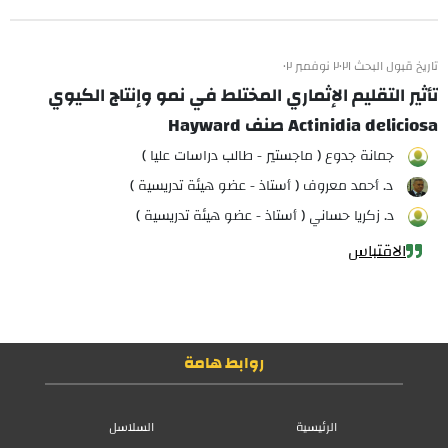
تاريخ قبول البحث ٢٠٢١ نوفمبر ٠٢
تأثير التقليم الإثماري المختلط في نمو وإنتاج الكيوي
Actinidia deliciosa صنف Hayward
جمانة جدوع ( ماجستير - طالب دراسات عليا )
د. أحمد معروف ( أستاذ - عضو هيئة تدريسية )
د. زكريا حساني ( أستاذ - عضو هيئة تدريسية )
الاقتباس
روابط هامة
الرئيسية
السلاسل