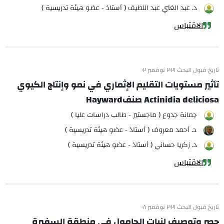
د. عبد الغني عبد اللطيف ( أستاذ - عضو هيئة تدريسية )
الاقتباس
تاريخ قبول البحث ٢٠٢١ نوفمبر ٠٢
تأثير مستويات التقليم الإثماري في نمو وإنتاج الكيوي
Actinidia deliciosa صنفHayward
جمانة جدوع ( ماجستير - طالب دراسات عليا )
د. أحمد معروف ( أستاذ - عضو هيئة تدريسية )
د. زكريا حساني ( أستاذ - عضو هيئة تدريسية )
الاقتباس
تاريخ قبول البحث ٢٠٢١ نوفمبر ٠٨
حصر وتوصيف لنبات الحامول في منطقة السفيرة