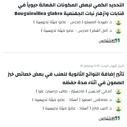
التحديد الكمي لبعض المكونات الفعالة حيوياً في
قنابات وأزهار نبات الجهنمية Bougainvillea glabra
د. صبيحة المستو ( مدرس - عضو هيئة تدريسية )
د. أمل أشقر ( مدرس - عضو هيئة تدريسية )
الاقتباس
تاريخ قبول البحث ٢٠٢١ نوفمبر ١٨
تأثير إضافة النواتج الثانوية للعنب في بعض خصائص خبز
الصمون في أثناء مدة حفظه
أمـاني الحـسـن ( ماجستير - طالب دراسات عليا )
د. مصطفى اسعيد ( أستاذ - عضو هيئة تدريسية )
د. أديب فالح ( أستاذ - عضو هيئة تدريسية )
الاقتباس