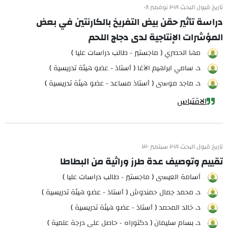
تاريخ قبول البحث ٢٠٢١ نوفمبر ٠٨
دراسة تأثير حقن بيض التفريخ بالكارنتين في بعض
المؤشرات الإنتاجية لدى دجاج اللحم
مها الحصري ( ماجستير - طالب دراسات عليا )
د. سامي ابراهيم الآغا ( أستاذ - عضو هيئة تدريسية )
د. ماجد موسى ( أستاذ مساعد - عضو هيئة تدريسية )
الاقتباس
تاريخ قبول البحث ٢٠٢١ سبتمبر ٣٠
تقييم وتوصيف عدة طرز وراثية من البطاطا
أسامة العيسى ( ماجستير - طالب دراسات عليا )
د. محمد جمال حمندوش ( أستاذ - عضو هيئة تدريسية )
د. خالد المحمد ( أستاذ - عضو هيئة تدريسية )
د. بسام سليمان ( دكتوراه - حاصل على درجة علمية )