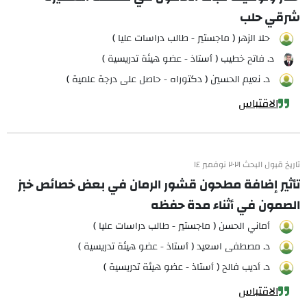
شرقي حلب
حلا الزهر ( ماجستير - طالب دراسات عليا )
د. فاتح خطيب ( أستاذ - عضو هيئة تدريسية )
د. نعيم الحسين ( دكتوراه - حاصل على درجة علمية )
الاقتباس
تاريخ قبول البحث ٢٠٢١ نوفمبر ١٤
تأثير إضافة مطحون قشور الرمان في بعض خصائص خبز
الصمون في أثناء مدة حفظه
أماني الحسن ( ماجستير - طالب دراسات عليا )
د. مصطفى اسعيد ( أستاذ - عضو هيئة تدريسية )
د. أديب فالح ( أستاذ - عضو هيئة تدريسية )
الاقتباس