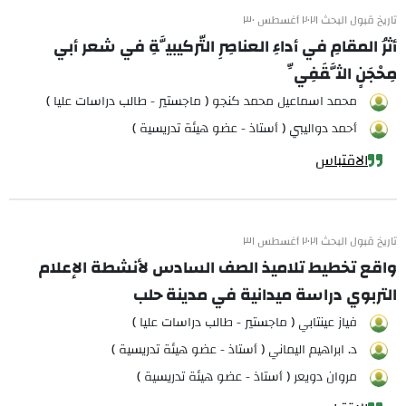
تاريخ قبول البحث ٢٠٢١ أغسطس ٣٠
أثرُ المقامِ في أداءِ العناصِرِ التّركيبيَّةِ في شعر أبي
مِحْجَنٍ الثَّقَفِيِّ
محمد اسماعيل محمد كنجو ( ماجستير - طالب دراسات عليا )
أحمد دواليبي ( أستاذ - عضو هيئة تدريسية )
الاقتباس
تاريخ قبول البحث ٢٠٢١ أغسطس ٣١
واقع تخطيط تلاميذ الصف السادس لأنشطة الإعلام
التربوي دراسة ميدانية في مدينة حلب
فياز عينتابي ( ماجستير - طالب دراسات عليا )
د. ابراهيم اليماني ( أستاذ - عضو هيئة تدريسية )
مروان دويعر ( أستاذ - عضو هيئة تدريسية )