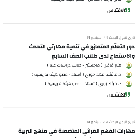
الاقتباس
تاريخ قبول البحث ٢٠٢١ سبتمبر ٢١
دور التعلّم المتمازج في تنمية مهارتي التحدث
والاستماع لدى طلاب الصف السابع
منار فاضل ( ماجستير - طالب دراسات عليا )
د. عائشة عهد حوري ( أستاذ - عضو هيئة تدريسية )
د. فؤاد زوري ( أستاذ - عضو هيئة تدريسية )
الاقتباس
تاريخ قبول البحث ٢٠٢١ سبتمبر ٢١
مهارات الفهم القرائي المتضمنة في منهج التربية