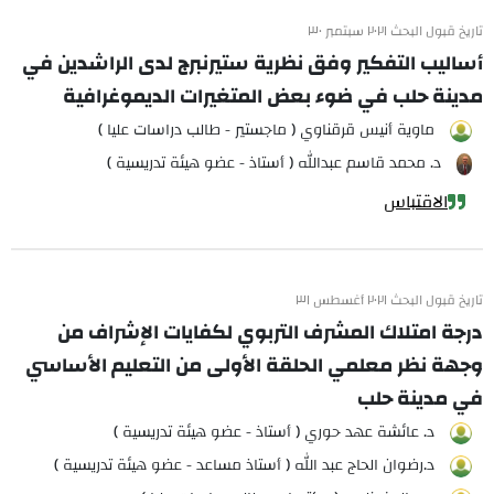
تاريخ قبول البحث ٢٠٢١ سبتمبر ٣٠
أساليب التفكير وفق نظرية ستيرنبرج لدى الراشدين في
مدينة حلب في ضوء بعض المتغيرات الديموغرافية
ماوية أنيس قرقناوي ( ماجستير - طالب دراسات عليا )
د. محمد قاسم عبدالله ( أستاذ - عضو هيئة تدريسية )
الاقتباس
تاريخ قبول البحث ٢٠٢١ أغسطس ٣١
درجة امتلاك المشرف التربوي لكفايات الإشراف من
وجهة نظر معلمي الحلقة الأولى من التعليم الأساسي
في مدينة حلب
د. عائشة عهد حوري ( أستاذ - عضو هيئة تدريسية )
د.رضوان الحاج عبد الله ( أستاذ مساعد - عضو هيئة تدريسية )