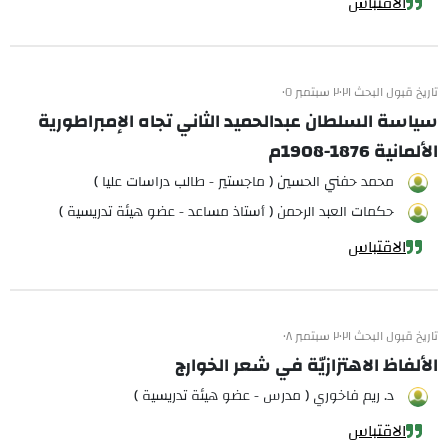
الاقتباس
تاريخ قبول البحث ٢٠٢١ سبتمبر ٠٥
سياسة السلطان عبدالحميد الثاني تجاه الإمبراطورية
الألمانية 1876-1908م
محمد حفني الحسين ( ماجستير - طالب دراسات عليا )
حكمات العبد الرحمن ( أستاذ مساعد - عضو هيئة تدريسية )
الاقتباس
تاريخ قبول البحث ٢٠٢١ سبتمبر ٠٨
الألفاظ الاهتزازيّة في شعر الخوارج
د. ريم فاخوري ( مدرس - عضو هيئة تدريسية )
الاقتباس