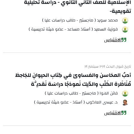
الإسلامية للصف الثاني الثانوي - دراسة تحليلية
تقويمية-
محمد سويد ( ماجستير - طالب دراسات عليا )
فوزية السعيد ( أستاذ مساعد - عضو هيئة تدريسية )
الاقتباس
تاريخ قبول البحث ٢٠٢١ سبتمبر ٢١
أدبُ المحَاسن والمَساوئ في كِتابِ الحيوانِ للجَاحِظ
مُنَاظَرة الكَلْبِ والدّيك نَموذجًا دراسَة نَقديَّة
فاتن الهوا ( ماجستير - طالب دراسات عليا )
د. عيسى العاكوب ( أستاذ - عضو هيئة تدريسية )
الاقتباس