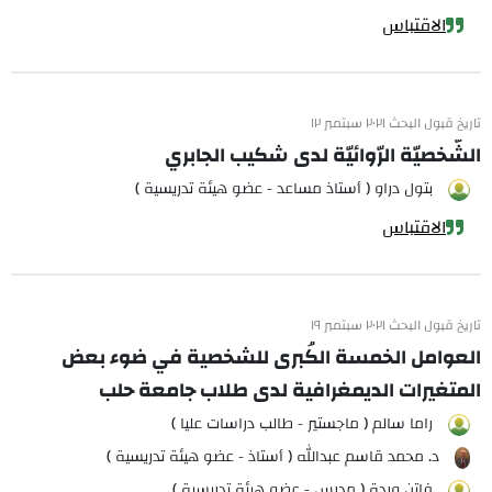
الاقتباس
تاريخ قبول البحث ٢٠٢١ سبتمبر ١٢
الشّخصيّة الرّوائيّة لدى شكيب الجابري
بتول دراو ( أستاذ مساعد - عضو هيئة تدريسية )
الاقتباس
تاريخ قبول البحث ٢٠٢١ سبتمبر ١٩
العوامل الخمسة الكُبرى للشخصية في ضوء بعض
المتغيرات الديمغرافية لدى طلاب جامعة حلب
راما سالم ( ماجستير - طالب دراسات عليا )
د. محمد قاسم عبدالله ( أستاذ - عضو هيئة تدريسية )
فاتن وردة ( مدرس - عضو هيئة تدريسية )