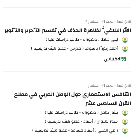
تاريخ قبول البحث ٢٠٢١ سبتمبر ٠٩
الأثر البلاغيُّ لظاهرة الحذف في تفسير التَّحرير والتَّنوير
ليلى ظاظا ( دكتوراه - طالب دراسات عليا )
أحمد زكريَّا ياسوف ( مدرس - عضو هيئة تدريسية )
الاقتباس
تاريخ قبول البحث ٢٠٢١ سبتمبر ١٢
التنافس الاستعماري حول الوطن العربي في مطلع
القرن السادس عشر
بشار كامل ( دكتوراه - طالب دراسات عليا )
سمر بهلوان ( أستاذ - عضو هيئة تدريسية )
رامي الضلي ( أستاذ مساعد - عضو هيئة تدريسية )