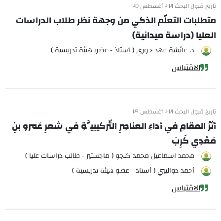
تاريخ قبول البحث ٢٠٢١ أغسطس ٢٥
متطلبات التعلّم الذكي من وجهة نظر طلاب الدراسات
العليا (دراسة ميدانية)
د. عائشة عهد حوري ( أستاذ - عضو هيئة تدريسية )
الاقتباس
تاريخ قبول البحث ٢٠٢١ أغسطس ٢٩
أثرُ المقامِ في أداءِ العناصِرِ التّركيبيَّةِ في شعرِ عَمرو بنِ
مَعْدِي كَرِبَ
محمد اسماعيل محمد كنجو ( ماجستير - طالب دراسات عليا )
أحمد دواليبي ( أستاذ - عضو هيئة تدريسية )
الاقتباس