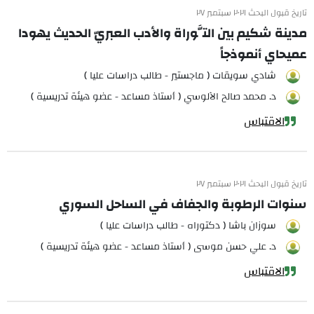
تاريخ قبول البحث ٢٠٢١ سبتمبر ٢٧
مدينة شكيم بين التَّوراة والأدب العبريّ الحديث يهودا
عميحاي أنموذجاً
شادي سويقات ( ماجستير - طالب دراسات عليا )
د. محمد صالح الآلوسي ( أستاذ مساعد - عضو هيئة تدريسية )
الاقتباس
تاريخ قبول البحث ٢٠٢١ سبتمبر ٢٧
سنوات الرطوبة والجفاف في الساحل السوري
سوزان باشا ( دكتوراه - طالب دراسات عليا )
د. علي حسن موسى ( أستاذ مساعد - عضو هيئة تدريسية )
الاقتباس