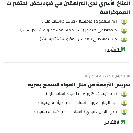
المناخ الأسري لدى المراهقين في ضوء بعض المتغيرات
الديموغرافية
آلاء سعمود ( ماجستير - طالب دراسات عليا )
د. مصطفى طيفور ( أستاذ مساعد - عضو هيئة تدريسية )
د. شيماء دللي ( مدرس - عضو هيئة تدريسية )
الاقتباس
تاريخ قبول البحث ٢٠١٧ أكتوبر ٢٥
تدريس الترجمة من خلال المواد السمع-بصرية
أحمد أرنب ( دكتوراه - طالب دراسات عليا )
عبد الجبار العويد ( أستاذ - عضو هيئة تدريسية )
محي الدين حميدي ( أستاذ - عضو هيئة تدريسية )
الاقتباس