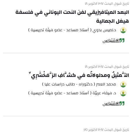
تاريخ قبول البحث ٢٠١٧ أكتوبر ١٨
البعد الميتافيزيقي لفن النحت اليوناني في فلسفة
هيغل الجمالية
د.لميس بدوي ( أستاذ مساعد - عضو هيئة تدريسية )
الاقتباس
تاريخ قبول البحث ٢٠١٧ أكتوبر ١٨
التَّمثيلُ ومدلولاتُه في كشَّافِ الزَّمَخْشَرِيِّ
محمد العمر ( دكتوراه - طالب دراسات عليا )
د. هيفاء عربيّة ( أستاذ مساعد - عضو هيئة تدريسية )
الاقتباس
تاريخ قبول البحث ٢٠١٧ أكتوبر ٢٥