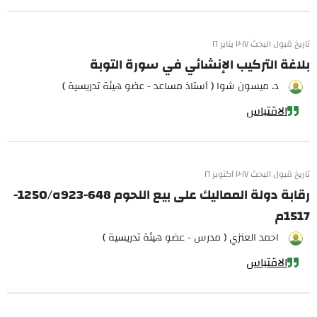
تاريخ قبول البحث ٢٠١٧ يناير ١٦
بلاغة التركيب الإنشائي في سورة التوبة
د. ميسون شوا ( أستاذ مساعد - عضو هيئة تدريسية )
الاقتباس
تاريخ قبول البحث ٢٠١٧ أكتوبر ١٦
رقابة دولة المماليك على بيع اللحوم 648-923ه/1250-
1517م
احمد العنزي ( مدرس - عضو هيئة تدريسية )
الاقتباس