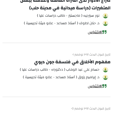
صراع الأدوار لدى المرأة العاملة وعلاقته ببعض
المتغيرات (دراسة ميدانية في مدينة حلب)
نور سيرجيه ( ماجستير - طالب دراسات عليا )
د. حنان لطوف ( أستاذ مساعد - عضو هيئة تدريسية )
الاقتباس
تاريخ قبول البحث ٢٠١٧ نوفمبر ٠١
مفهوم الأخلاق في فلسفة جون ديوي
حسام علي عبد الوهاب ( دكتوراه - طالب دراسات عليا )
د. إبراهيم رزوق ( أستاذ مساعد - عضو هيئة تدريسية )
الاقتباس
تاريخ قبول البحث ٢٠١٧ نوفمبر ٠٥