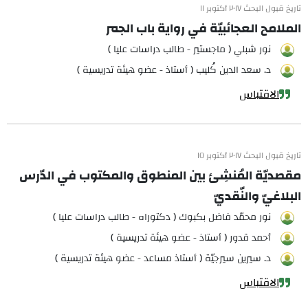
تاريخ قبول البحث ٢٠١٧ أكتوبر ١١
الملامح العجائبيّة في رواية باب الجمر
نور شبلي ( ماجستير - طالب دراسات عليا )
د. سعد الدين كُليب ( أستاذ - عضو هيئة تدريسية )
الاقتباس
تاريخ قبول البحث ٢٠١٧ أكتوبر ١٥
مقصديّة المُنشِئ بين المنطوق والمكتوب في الدّرس
البلاغيّ والنّقديّ
نور محمّد فاضل بكبوك ( دكتوراه - طالب دراسات عليا )
أحمد قدور ( أستاذ - عضو هيئة تدريسية )
د. سيرين سيرجيّة ( أستاذ مساعد - عضو هيئة تدريسية )
الاقتباس