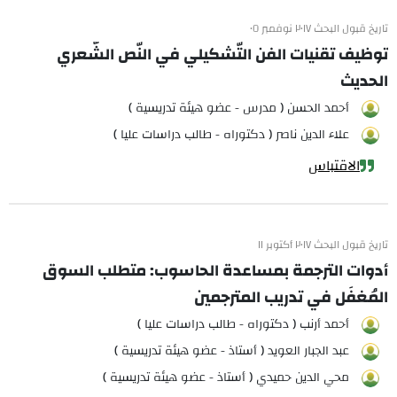
تاريخ قبول البحث ٢٠١٧ نوفمبر ٠٥
توظيف تقنيات الفن التّشكيلي في النّص الشّعري
الحديث
أحمد الحسن ( مدرس - عضو هيئة تدريسية )
علاء الدين ناصر ( دكتوراه - طالب دراسات عليا )
الاقتباس
تاريخ قبول البحث ٢٠١٧ أكتوبر ١١
أدوات الترجمة بمساعدة الحاسوب: متطلب السوق
المُغفَل في تدريب المترجمين
أحمد أرنب ( دكتوراه - طالب دراسات عليا )
عبد الجبار العويد ( أستاذ - عضو هيئة تدريسية )
محي الدين حميدي ( أستاذ - عضو هيئة تدريسية )