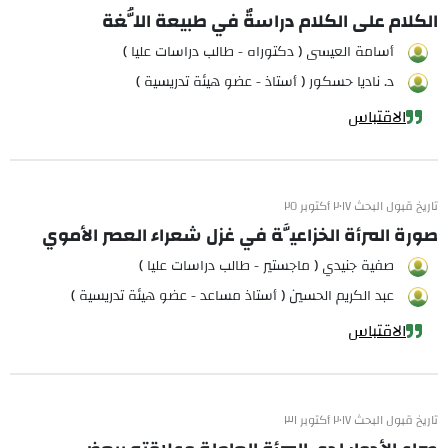
الكلام على الكلام دراسةٌ في طبيعة اللُّغة
أسامة العيسى ( دكتوراه - طالب دراسات عليا )
د. ناديا حسكور ( أستاذ - عضو هيئة تدريسية )
الاقتباس
تاريخ قبول البحث ٢٠١٧ أكتوبر ٢٥
صورة المرأة الخزاعيَّة في غزل شعراء العصر الأموي
صفية جنيدي ( ماجستير - طالب دراسات عليا )
عبد الكريم الحسين ( أستاذ مساعد - عضو هيئة تدريسية )
الاقتباس
تاريخ قبول البحث ٢٠١٧ أكتوبر ٣١