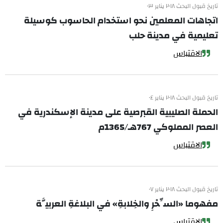
تاريخ قبول البحث ٢٠١٨ يناير ٠٣
اتجاهات المعلمين نحو استخدام الحاسوب كوسيلة
تعليمية في مدينة حلب
الاقتباس
تاريخ قبول البحث ٢٠١٨ يناير ٠٤
الحملة الصليبية القبرصية على مدينة الإسكندرية في
العصر المملوكي 767هـ/1365م
الاقتباس
تاريخ قبول البحث ٢٠١٨ يناير ٠٧
مفهوما «السِّحْرِ والخِلابةِ» في البلاغةِ العربيَّة
الاقتباس