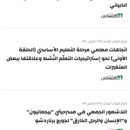
الذبياني
الاقتباس
تاريخ قبول البحث ٢٠١٨ مارس ١٣
اتجاهات معلمي مرحلة التعليم الأساسي (الحلقة
الأولى) نحو إستراتيجيات التعلّم النّشط وعلاقتها ببعض
المتغيرات
الاقتباس
تاريخ قبول البحث ٢٠١٨ مارس ١٣
اللاشعور الجمعي في مسرحيتي "بيجماليون"
و"الإنسان والرجل الخارق" لجورج برناردشو