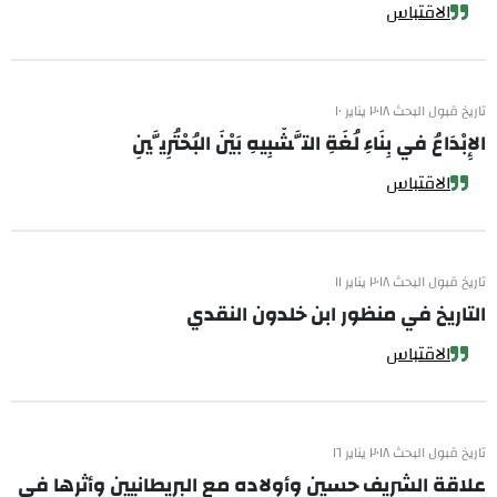
الاقتباس
تاريخ قبول البحث ٢٠١٨ يناير ١٠
الإِبْدَاعُ في بِنَاءِ لُغَةِ التَّشْبِيهِ بَيْنَ البُحْتُرِيَّينِ
الاقتباس
تاريخ قبول البحث ٢٠١٨ يناير ١١
التاريخ في منظور ابن خلدون النقدي
الاقتباس
تاريخ قبول البحث ٢٠١٨ يناير ١٦
علاقة الشريف حسين وأولاده مع البريطانيين وأثرها في