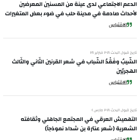
الدعم الاجتماعي لدى عينة من المسنين المعرضين
لأحداث صادمة في مدينة حلب في ضوء بعض المتغيرات
الاقتباس
تاريخ قبول البحث ٢٠١٨ فبراير ٢٨
الشّيبُ وفَقْدُ الشّباب في شعر القرنين الثّاني والثّالث
الهجريّين
الاقتباس
تاريخ قبول البحث ٢٠١٨ مارس ٠١
التهميش العرقي في المجتمع الجاهلي وثقافته
الشعرية (شعر عنترة بن شداد نموذجاً)
الاقتباس