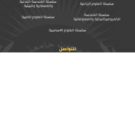
سلسلة الهندسة المدنية
سلسلة العلوم الزراعية
والمعمارية والبيئية
سلسلة الهندسة
سلسلة العلوم الطبية
الكهروميكانيكية والمعلوماتية
سلسلة العلوم الاساسية
للتواصل
021-266 3132
021-264 3832
rs1journal@alepuniv.edu.sy
alepuniv.rja@gmail.com
جميع الحقوق محفوظة @ 2026
BEETRONIX